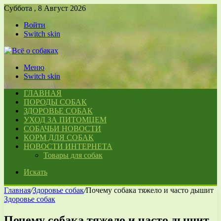
Суббота , 8 Август 2026
Войти
Switch skin
Меню
Switch skin
ГЛАВНАЯ
ПОРОДЫ СОБАК
ЗДОРОВЬЕ СОБАК
УХОД ЗА ПИТОМЦЕМ
СОБАЧЬИ НОВОСТИ
КОРМ ДЛЯ СОБАК
НОВОСТИ ИНТЕРНЕТА
Товары для собак
Искать
Главная
/
Здоровье собак
/
Почему собака тяжело и часто дышит
Здоровье собак
Почему собака тяжело и часто дышит