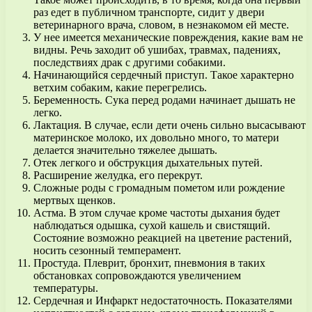
раз едет в публичном транспорте, сидит у двери
ветеринарного врача, словом, в незнакомом ей месте.
У нее имеется механические повреждения, какие вам не
видны. Речь заходит об ушибах, травмах, падениях,
последствиях драк с другими собакими.
Начинающийся сердечный приступ. Такое характерно
ветхим собаким, какие перегрелись.
Беременность. Сука перед родами начинает дышать не
легко.
Лактация. В случае, если дети очень сильно высасывают
материнское молоко, их довольно много, то матери
делается значительно тяжелее дышать.
Отек легкого и обструкция дыхательных путей.
Расширение желудка, его перекрут.
Сложные роды с громадным пометом или рождение
мертвых щенков.
Астма. В этом случае кроме частоты дыхания будет
наблюдаться одышка, сухой кашель и свистящий.
Состояние возможно реакцией на цветение растений,
носить сезонный темперамент.
Простуда. Плеврит, бронхит, пневмония в таких
обстановках сопровождаются увеличением
температуры.
Сердечная и Инфаркт недостаточность. Показателями