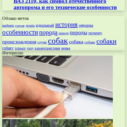
ВАЗ 2110, как символ отечественного
автопрома и его технические особенности
Облако меток
история
овчарка
идеальный
выбрать
делать
гончая
особенности
порода
породы
почему
породе
собак
собаки
происхождения
собака
собаке
случае
собаку
терьер
характеристики
щенка
уход
Интересно