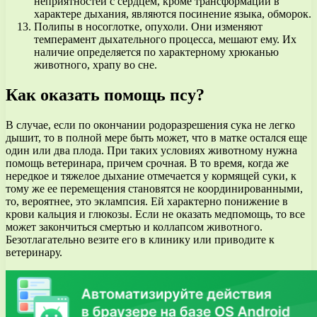
неприятностей с сердцем, кроме трансформаций в
характере дыхания, являются посинение языка, обморок.
Полипы в носоглотке, опухоли. Они изменяют
темперамент дыхательного процесса, мешают ему. Их
наличие определяется по характерному хрюканью
животного, храпу во сне.
Как оказать помощь псу?
В случае, если по окончании родоразрешения сука не легко
дышит, то в полной мере быть может, что в матке остался еще
один или два плода. При таких условиях животному нужна
помощь ветеринара, причем срочная. В то время, когда же
нередкое и тяжелое дыхание отмечается у кормящей суки, к
тому же ее перемещения становятся не координированными,
то, вероятнее, это эклампсия. Ей характерно понижение в
крови кальция и глюкозы. Если не оказать медпомощь, то все
может закончиться смертью и коллапсом животного.
Безотлагательно везите его в клинику или приводите к
ветеринару.