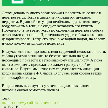
Летом довольно много собак обожает полежать на солнце и
перегревается. Тогда и дыхание их делается тяжелым,
нередким. В данной ситуации необходимо дать животному
воду, уложить в тени, не следует заставлять его кушать.
Нормально, в то время, когда по окончании перегрева собака
отказывается от пищи. При тепловом ударе собака возможно
дезориентирован. Тогда его нужно холодной водой, на голову
нужно положить холодное полотенце.
В случае, если налицо показатели сердечной недостаточности,
собака утратил сознание, то безотлагательно на дом
необходимо привести к ветеринарному специалисту. А пока
вы его ожидаете, приложите к лапам грелку, укройте
животное. Внутримышечно псу следует сделать инъекции
кордиамина каждые 4- 6 часов. В случае, если собака ветхий,
то и кокарбоксилазу.
В произвольных случаях утяжеления дыхания вашего
питомца обязан осмотреть эксперт.
Теги
дышит
почему
собака
тяжело
часто
14.05.2019