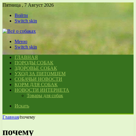
Пятница , 7 Август 2026
Войти
Switch skin
Меню
Switch skin
ГЛАВНАЯ
ПОРОДЫ СОБАК
ЗДОРОВЬЕ СОБАК
УХОД ЗА ПИТОМЦЕМ
СОБАЧЬИ НОВОСТИ
КОРМ ДЛЯ СОБАК
НОВОСТИ ИНТЕРНЕТА
Товары для собак
Искать
Главная
/
почему
почему