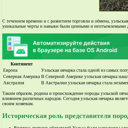
С течением времени и с развитием торговли и обмена, уэльска
уникальные черты и навыки были ценными и неотъемлемыми дл
Континент
Европа
Уэльская овчарка стала одной из самых по
Северная Америка
В Северной Америке уэльская овчарка нашл
Австралия
В Австралии уэльская овчарка стала незам
Таким образом, родина и происхождение породы уэльской овчар
влиянием различных народов. Сегодня уэльская овчарка являе
своим хозяевам.
Историческая роль представителя поро
Времена древних обитателей Уэльса были наполнены сло