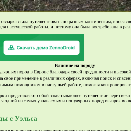
я овчарка стала путешествовать по разным континентам, внося с
я пастушеской работы, и поэтому она была востребована в раз
Влияние на породу
пулярных пород в Европе благодаря своей преданности и высокой
а свое применение в различных сферах, включая поиск и спасен
енимым помощником в пастушьей работе, помогая контролировать
ки представляют собой захватывающее путешествие через века и
тся одной из самых узнаваемых и популярных пород овчарок во 
ды с Уэльса
жными и опасными условиями жизни, где выживание зависело о