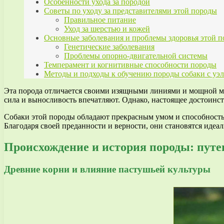
Особенности ухода за породой
Советы по уходу за представителями этой породы
Правильное питание
Уход за шерстью и кожей
Основные заболевания и проблемы здоровья этой 
Генетические заболевания
Проблемы опорно-двигательной системы
Темперамент и когнитивные способности породы
Методы и подходы к обучению породы собаки с уэ
Эта порода отличается своими изящными линиями и мощной мус
сила и выносливость впечатляют. Однако, настоящее достоинств
Собаки этой породы обладают прекрасным умом и способностью
Благодаря своей преданности и верности, они становятся идеа
Происхождение и история породы: путе
Древние корни и влияние пастушьей культуры