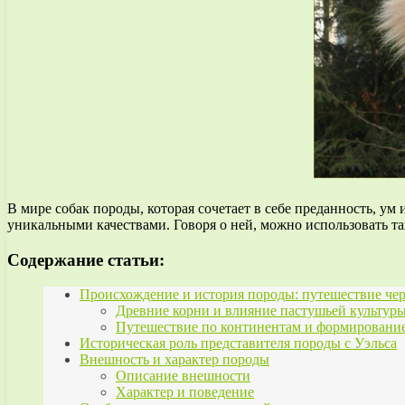
В мире собак породы, которая сочетает в себе преданность, ум
уникальными качествами. Говоря о ней, можно использовать так
Содержание статьи:
Происхождение и история породы: путешествие че
Древние корни и влияние пастушьей культур
Путешествие по континентам и формировани
Историческая роль представителя породы с Уэльса
Внешность и характер породы
Описание внешности
Характер и поведение