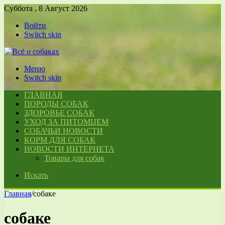
Суббота , 8 Август 2026
Войти
Switch skin
Меню
Switch skin
ГЛАВНАЯ
ПОРОДЫ СОБАК
ЗДОРОВЬЕ СОБАК
УХОД ЗА ПИТОМЦЕМ
СОБАЧЬИ НОВОСТИ
КОРМ ДЛЯ СОБАК
НОВОСТИ ИНТЕРНЕТА
Товары для собак
Искать
Главная
/
собаке
собаке