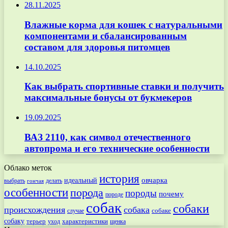
28.11.2025
Влажные корма для кошек с натуральными
компонентами и сбалансированным
составом для здоровья питомцев
14.10.2025
Как выбрать спортивные ставки и получить
максимальные бонусы от букмекеров
19.09.2025
ВАЗ 2110, как символ отечественного
автопрома и его технические особенности
Облако меток
история
овчарка
идеальный
выбрать
делать
гончая
особенности
порода
породы
почему
породе
собак
собаки
происхождения
собака
собаке
случае
собаку
терьер
характеристики
щенка
уход