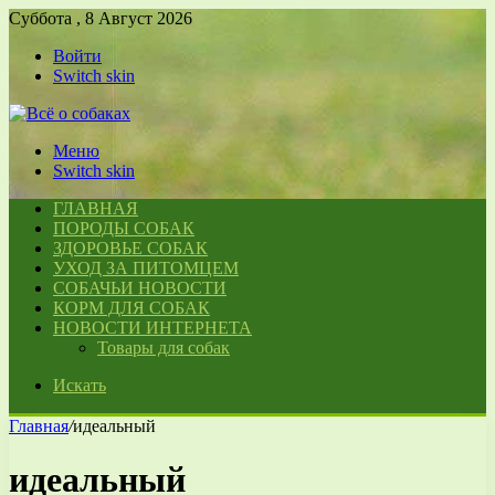
Суббота , 8 Август 2026
Войти
Switch skin
Меню
Switch skin
ГЛАВНАЯ
ПОРОДЫ СОБАК
ЗДОРОВЬЕ СОБАК
УХОД ЗА ПИТОМЦЕМ
СОБАЧЬИ НОВОСТИ
КОРМ ДЛЯ СОБАК
НОВОСТИ ИНТЕРНЕТА
Товары для собак
Искать
Главная
/
идеальный
идеальный