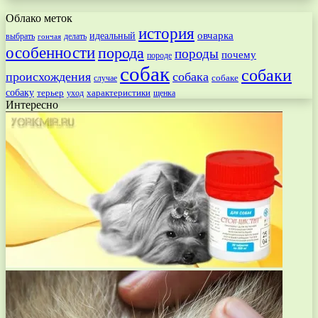
Облако меток
история
овчарка
идеальный
выбрать
делать
гончая
особенности
порода
породы
почему
породе
собак
собаки
происхождения
собака
собаке
случае
собаку
терьер
характеристики
щенка
уход
Интересно