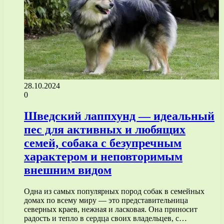
28.10.2024
0
Шведский лаппхунд — идеальный
пес для активных и любящих
семей, собака с безупречным
характером и неповторимым
внешним видом
Одна из самых популярных пород собак в семейных
домах по всему миру — это представительница
северных краев, нежная и ласковая. Она приносит
радость и тепло в сердца своих владельцев, с…