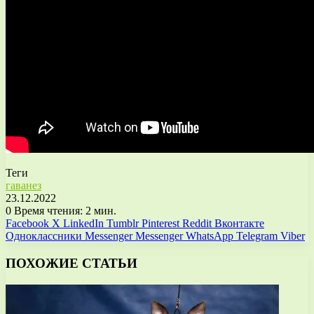
Теги
гаванез
23.12.2022
0
Время чтения: 2 мин.
Facebook
X
LinkedIn
Tumblr
Pinterest
Reddit
Вконтакте
Одноклассники
Messenger
Messenger
WhatsApp
Telegram
Viber
ПОХОЖИЕ СТАТЬИ