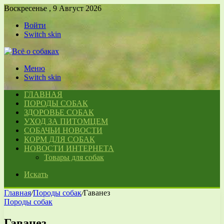
Воскресенье , 9 Август 2026
Войти
Switch skin
Меню
Switch skin
ГЛАВНАЯ
ПОРОДЫ СОБАК
ЗДОРОВЬЕ СОБАК
УХОД ЗА ПИТОМЦЕМ
СОБАЧЬИ НОВОСТИ
КОРМ ДЛЯ СОБАК
НОВОСТИ ИНТЕРНЕТА
Товары для собак
Искать
Главная
/
Породы собак
/
Гаванез
Породы собак
Гаванез