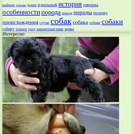
история
овчарка
идеальный
выбрать
делать
гончая
особенности
порода
породы
почему
породе
собак
собаки
происхождения
собака
собаке
случае
собаку
терьер
характеристики
щенка
уход
Интересно