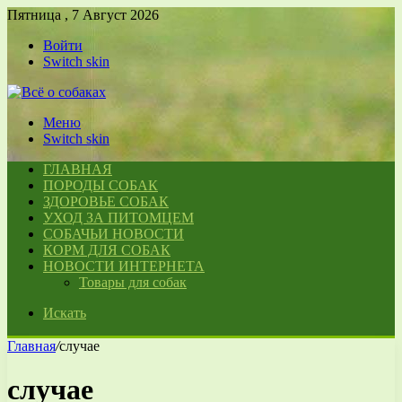
Пятница , 7 Август 2026
Войти
Switch skin
Меню
Switch skin
ГЛАВНАЯ
ПОРОДЫ СОБАК
ЗДОРОВЬЕ СОБАК
УХОД ЗА ПИТОМЦЕМ
СОБАЧЬИ НОВОСТИ
КОРМ ДЛЯ СОБАК
НОВОСТИ ИНТЕРНЕТА
Товары для собак
Искать
Главная
/
случае
случае