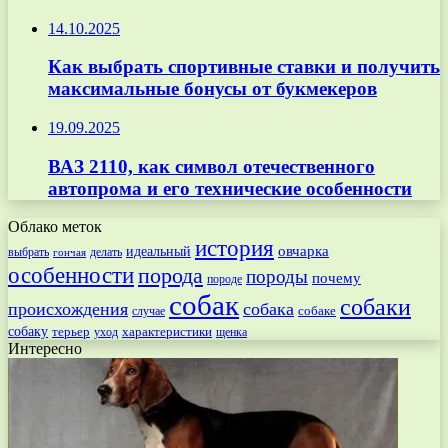
14.10.2025
Как выбрать спортивные ставки и получить
максимальные бонусы от букмекеров
19.09.2025
ВАЗ 2110, как символ отечественного
автопрома и его технические особенности
Облако меток
история
овчарка
идеальный
выбрать
делать
гончая
особенности
порода
породы
почему
породе
собак
собаки
происхождения
собака
собаке
случае
собаку
терьер
характеристики
щенка
уход
Интересно