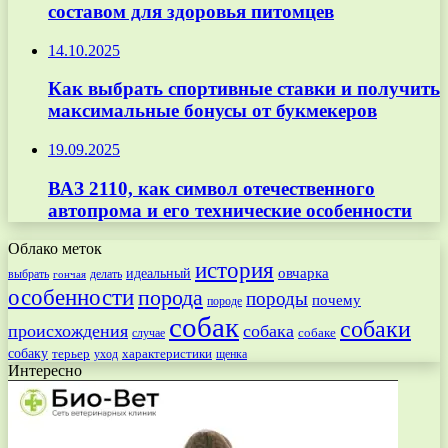
составом для здоровья питомцев
14.10.2025
Как выбрать спортивные ставки и получить
максимальные бонусы от букмекеров
19.09.2025
ВАЗ 2110, как символ отечественного
автопрома и его технические особенности
Облако меток
история
овчарка
идеальный
выбрать
делать
гончая
особенности
порода
породы
почему
породе
собак
собаки
происхождения
собака
собаке
случае
собаку
терьер
характеристики
щенка
уход
Интересно