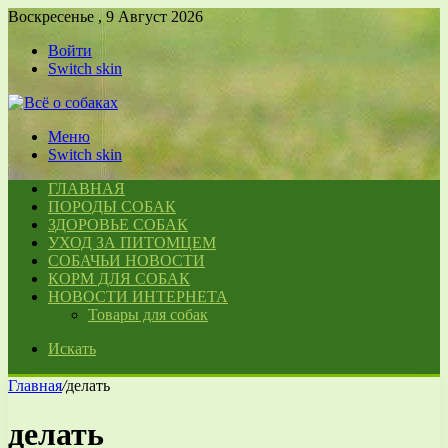
Воскресенье , 9 Август 2026
Войти
Switch skin
Меню
Switch skin
ГЛАВНАЯ
ПОРОДЫ СОБАК
ЗДОРОВЬЕ СОБАК
УХОД ЗА ПИТОМЦЕМ
СОБАЧЬИ НОВОСТИ
КОРМ ДЛЯ СОБАК
НОВОСТИ ИНТЕРНЕТА
Товары для собак
Искать
Главная
/
делать
делать