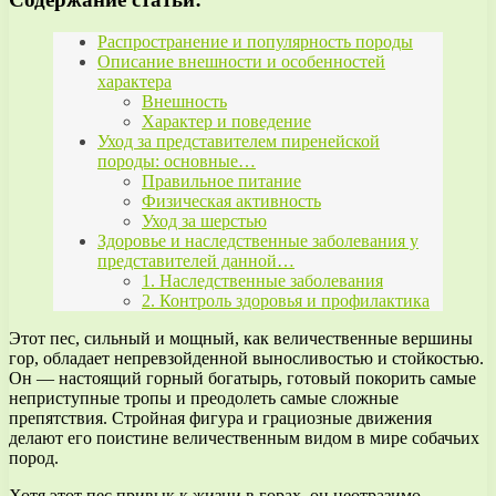
Распространение и популярность породы
Описание внешности и особенностей
характера
Внешность
Характер и поведение
Уход за представителем пиренейской
породы: основные…
Правильное питание
Физическая активность
Уход за шерстью
Здоровье и наследственные заболевания у
представителей данной…
1. Наследственные заболевания
2. Контроль здоровья и профилактика
Этот пес, сильный и мощный, как величественные вершины
гор, обладает непревзойденной выносливостью и стойкостью.
Он — настоящий горный богатырь, готовый покорить самые
неприступные тропы и преодолеть самые сложные
препятствия. Стройная фигура и грациозные движения
делают его поистине величественным видом в мире собачьих
пород.
Хотя этот пес привык к жизни в горах, он неотразимо