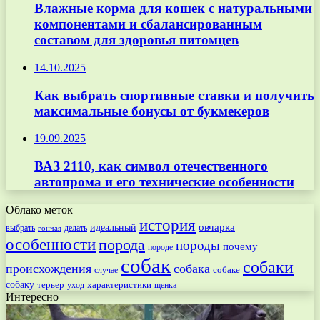
Влажные корма для кошек с натуральными
компонентами и сбалансированным
составом для здоровья питомцев
14.10.2025
Как выбрать спортивные ставки и получить
максимальные бонусы от букмекеров
19.09.2025
ВАЗ 2110, как символ отечественного
автопрома и его технические особенности
Облако меток
история
овчарка
идеальный
выбрать
делать
гончая
особенности
порода
породы
почему
породе
собак
собаки
происхождения
собака
собаке
случае
собаку
терьер
характеристики
щенка
уход
Интересно