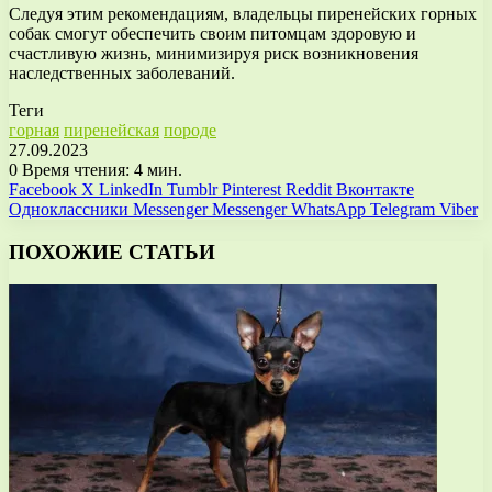
Следуя этим рекомендациям, владельцы пиренейских горных
собак смогут обеспечить своим питомцам здоровую и
счастливую жизнь, минимизируя риск возникновения
наследственных заболеваний.
Теги
горная
пиренейская
породе
27.09.2023
0
Время чтения: 4 мин.
Facebook
X
LinkedIn
Tumblr
Pinterest
Reddit
Вконтакте
Одноклассники
Messenger
Messenger
WhatsApp
Telegram
Viber
ПОХОЖИЕ СТАТЬИ