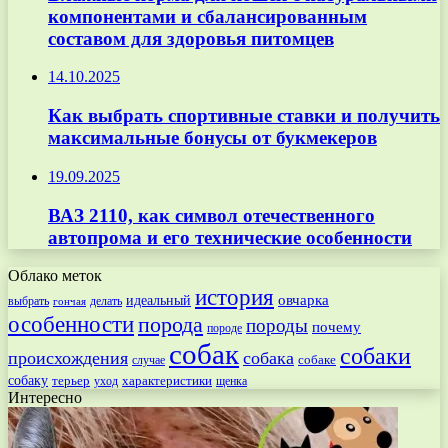
компонентами и сбалансированным
составом для здоровья питомцев
14.10.2025
Как выбрать спортивные ставки и получить
максимальные бонусы от букмекеров
19.09.2025
ВАЗ 2110, как символ отечественного
автопрома и его технические особенности
Облако меток
история
овчарка
идеальный
выбрать
делать
гончая
особенности
порода
породы
почему
породе
собак
собаки
происхождения
собака
собаке
случае
собаку
терьер
характеристики
щенка
уход
Интересно