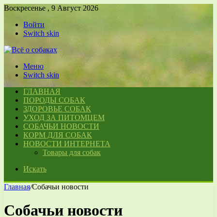
Воскресенье , 9 Август 2026
Войти
Switch skin
Меню
Switch skin
ГЛАВНАЯ
ПОРОДЫ СОБАК
ЗДОРОВЬЕ СОБАК
УХОД ЗА ПИТОМЦЕМ
СОБАЧЬИ НОВОСТИ
КОРМ ДЛЯ СОБАК
НОВОСТИ ИНТЕРНЕТА
Товары для собак
Искать
Главная
/
Собачьи новости
Собачьи новости