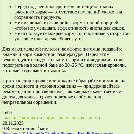
Перед подачей проверьте консистенцию и запах
влажного корма — отсутствие изменений укажет на
сохранность продукта.
Не смешивайте оставшийся корм с новой порцией,
чтобы не уменьшать эффективность диеты для кошек.
Не используйте мокрые корма, оставленные в открытой
упаковке или тарелке более суток.
Для максимальной пользы и комфорта питомца подавайте
влажный корм комнатной температуры. Перед этим
рекомендуют ненадолго вынуть корм из холодильника или
подогреть на водяной бане до 20–25 °C, избегая микроволн,
которые разрушают витамины.
При транспортировке или покупке обращайте внимание на
сроки годности и условия хранения — придерживайтесь
рекомендаций производителя, так как даже качественные
диеты для кошек теряют полезные свойства при
неправильном обращении.
Теги
влажные
компании
корма
кошек
натуральными
28.11.2025
0
Время чтения: 2 мин.
Facebook
X
LinkedIn
Tumblr
Pinterest
Reddit
Вконтакте