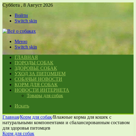
Суббота , 8 Август 2026
Войти
Switch skin
Меню
Switch skin
ГЛАВНАЯ
ПОРОДЫ СОБАК
ЗДОРОВЬЕ СОБАК
УХОД ЗА ПИТОМЦЕМ
СОБАЧЬИ НОВОСТИ
КОРМ ДЛЯ СОБАК
НОВОСТИ ИНТЕРНЕТА
Товары для собак
Искать
Главная
/
Корм для собак
/
Влажные корма для кошек с
натуральными компонентами и сбалансированным составом
для здоровья питомцев
Корм для собак