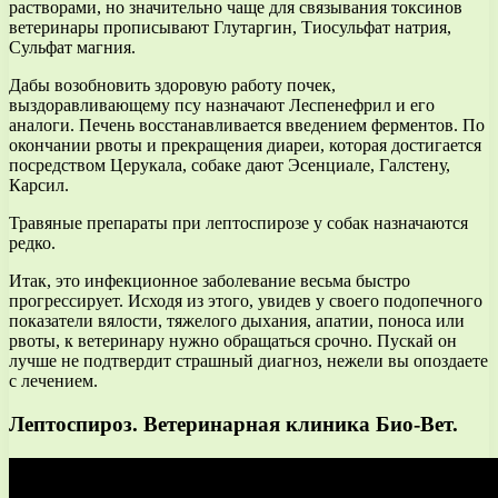
растворами, но значительно чаще для связывания токсинов
ветеринары прописывают Глутаргин, Тиосульфат натрия,
Сульфат магния.
Дабы возобновить здоровую работу почек,
выздоравливающему псу назначают Леспенефрил и его
аналоги. Печень восстанавливается введением ферментов. По
окончании рвоты и прекращения диареи, которая достигается
посредством Церукала, собаке дают Эсенциале, Галстену,
Карсил.
Травяные препараты при лептоспирозе у собак назначаются
редко.
Итак, это инфекционное заболевание весьма быстро
прогрессирует. Исходя из этого, увидев у своего подопечного
показатели вялости, тяжелого дыхания, апатии, поноса или
рвоты, к ветеринару нужно обращаться срочно. Пускай он
лучше не подтвердит страшный диагноз, нежели вы опоздаете
с лечением.
Лептоспироз. Ветеринарная клиника Био-Вет.