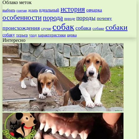
Облако меток
история
овчарка
идеальный
выбрать
делать
гончая
особенности
порода
породы
почему
породе
собак
собаки
происхождения
собака
собаке
случае
собаку
терьер
характеристики
щенка
уход
Интересно