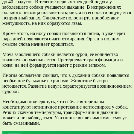
до 40 градусов. В течение первых трех дней недуга у
заболевшего собаки учащается дыхание. В испражнениях
больного питомца появляется кровь, а из его пасти ощущается
неприятный запах. Слизистые полости рта приобретают
желтушность, на них образуются язвы.
Кроме этого, на носу собаки появляются пятна, и уже через
пара дней появляются очаги отмирания. Орган в полном
смысле слова начинает крошиться.
Моча заболевшего собаки делается бурой, ее количество
значительно уменьшается. Претерпевает трансформации и
кожа: на ней формируется налёт с резким запахом.
Иногда обладатели слышат, что в дыхании собаки появляется
необычное бульканье с хрипами. Животное быстро
истощается. Развитие недуга характеризуется возникновением
судорог.
Необходимо подчеркнуть, что сейчас ветеринары
констатируют нетипичное протекание лептоспироза у собак.
Резких скачков температуры, трансформаций в дыхании
может и не наблюдаться. Указанные выше симптомы смогут
быть смазанными.