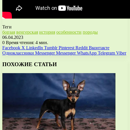
Теги
борзая
венгерская
история
особенности
породы
06.04.2023
0
Время чтения: 4 мин.
Facebook
X
LinkedIn
Tumblr
Pinterest
Reddit
Вконтакте
Одноклассники
Messenger
Messenger
WhatsApp
Telegram
Viber
ПОХОЖИЕ СТАТЬИ