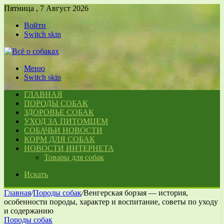
Пятница , 7 Август 2026
Войти
Switch skin
Меню
Switch skin
ГЛАВНАЯ
ПОРОДЫ СОБАК
ЗДОРОВЬЕ СОБАК
УХОД ЗА ПИТОМЦЕМ
СОБАЧЬИ НОВОСТИ
КОРМ ДЛЯ СОБАК
НОВОСТИ ИНТЕРНЕТА
Товары для собак
Искать
Главная
/
Породы собак
/
Венгерская борзая — история,
особенности породы, характер и воспитание, советы по уходу
и содержанию
Породы собак