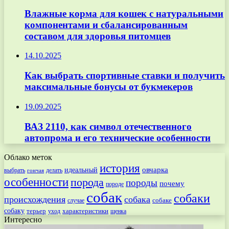
Влажные корма для кошек с натуральными
компонентами и сбалансированным
составом для здоровья питомцев
14.10.2025
Как выбрать спортивные ставки и получить
максимальные бонусы от букмекеров
19.09.2025
ВАЗ 2110, как символ отечественного
автопрома и его технические особенности
Облако меток
история
овчарка
идеальный
выбрать
делать
гончая
особенности
порода
породы
почему
породе
собак
собаки
происхождения
собака
собаке
случае
собаку
терьер
характеристики
щенка
уход
Интересно