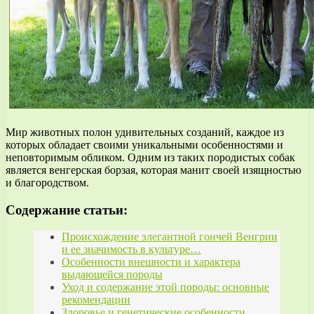
Мир животных полон удивительных созданий, каждое из
которых обладает своими уникальными особенностями и
неповторимым обликом. Одним из таких породистых собак
является венгерская борзая, которая манит своей изящностью
и благородством.
Содержание статьи:
Происхождение элегантной гончей Венгрии
и ее значимость в культуре…
Особенности внешности и характера
выдающейся породы
Уход и содержание этой породы: основные
рекомендации
Здоровье и генетические особенности