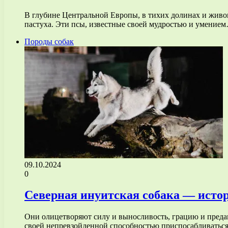
В глубине Центральной Европы, в тихих долинах и живо
пастуха. Эти псы, известные своей мудростью и умение
Породы собак
09.10.2024
0
Северная инуитская собака — истор
Они олицетворяют силу и выносливость, грацию и предан
своей непревзойденной способностью приспосабливатьс