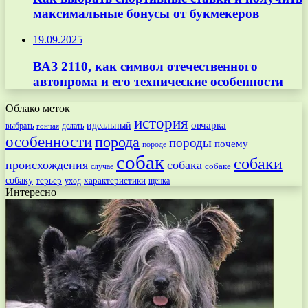
максимальные бонусы от букмекеров
19.09.2025
ВАЗ 2110, как символ отечественного
автопрома и его технические особенности
Облако меток
история
овчарка
идеальный
выбрать
делать
гончая
особенности
порода
породы
почему
породе
собак
собаки
происхождения
собака
собаке
случае
собаку
терьер
характеристики
щенка
уход
Интересно