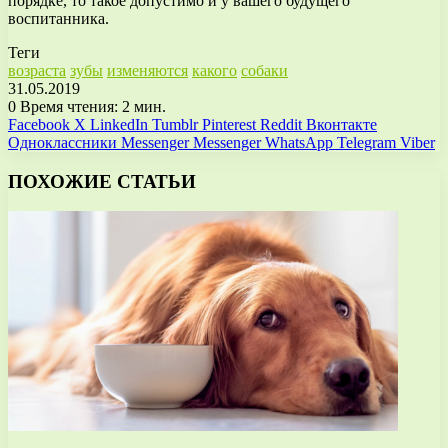
порядке, то такое допустимо и у вашего будущего
воспитанника.
Теги
возраста
зубы
изменяются
какого
собаки
31.05.2019
0
Время чтения: 2 мин.
Facebook
X
LinkedIn
Tumblr
Pinterest
Reddit
Вконтакте
Одноклассники
Messenger
Messenger
WhatsApp
Telegram
Viber
ПОХОЖИЕ СТАТЬИ