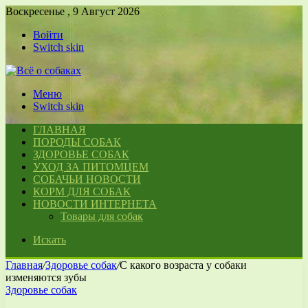
Воскресенье , 9 Август 2026
Войти
Switch skin
Меню
Switch skin
ГЛАВНАЯ
ПОРОДЫ СОБАК
ЗДОРОВЬЕ СОБАК
УХОД ЗА ПИТОМЦЕМ
СОБАЧЬИ НОВОСТИ
КОРМ ДЛЯ СОБАК
НОВОСТИ ИНТЕРНЕТА
Товары для собак
Искать
Главная
/
Здоровье собак
/
С какого возраста у собаки
изменяются зубы
Здоровье собак