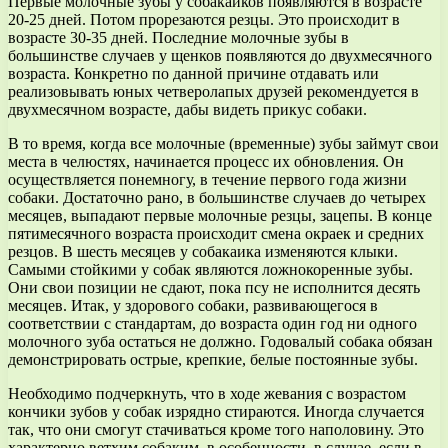
Первые молочные зубы у собакаиков появляются в возрасте
20-25 дней. Потом прорезаются резцы. Это происходит в
возрасте 30-35 дней. Последние молочные зубы в
большинстве случаев у щенков появляются до двухмесячного
возраста. Конкретно по данной причине отдавать или
реализовывать юных четверолапых друзей рекомендуется в
двухмесячном возрасте, дабы видеть прикус собаки.
В то время, когда все молочные (временные) зубы займут свои
места в челюстях, начинается процесс их обновления. Он
осуществляется понемногу, в течение первого года жизни
собаки. Достаточно рано, в большинстве случаев до четырех
месяцев, выпадают первые молочные резцы, зацепы. В конце
пятимесячного возраста происходит смена окраек и средних
резцов. В шесть месяцев у собакаика изменяются клыки.
Самыми стойкими у собак являются ложнокоренные зубы.
Они свои позиции не сдают, пока псу не исполнится десять
месяцев. Итак, у здорового собаки, развивающегося в
соответствии с стандартам, до возраста один год ни одного
молочного зуба остаться не должно. Годовалый собака обязан
демонстрировать острые, крепкие, белые постоянные зубы.
Необходимо подчеркнуть, что в ходе жевания с возрастом
кончики зубов у собак изрядно стираются. Иногда случается
так, что они смогут стачиваться кроме того наполовину. Это
характерно ветхим собаким, в особенности, в случае, если в