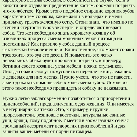
юности они отдавали предпочтение костям, обожали погрызть
что-то жёсткое. Кроме этого подобное стирание коронок зубов
характерно тем собаким, какие жили в вольерах и имели
привычку грызть железную сетку. Стоит знать, что именно по
степени стертости зубов эксперты и определяют возраст
собак. Что же необходимо знать хорошему хозяину об
изюминках процесса смены молочных зубов питомца на
постоянные? Как правило у собак данный процесс
фактически безболезненный. Единственное, что может собаки
тревожить, это зуд его десен. И подметить это легко
нереально. Собака будет пробовать погрызть, к примеру,
ботинки своего хозяина, углы мебели, ножки стульчиков.
Иногда собаки смогут помусолить и переплет книг, лежащих
в дешёвых для них местах. Нужно учесть, что это не пакости,
а метод оказать помощь себе в ходе смены зубов. Исходя из
этого такое необходимо предвидеть и собаку не наказывать.
Нужно легко заблаговременно позаботиться о приобретении
приспособлений, предназначенных для жевания. Они имеется
в ветеринарных аптеках. Это, к примеру, игрушки-
прорезыватели, резиновые косточки, натуральные свиные
уши, хрящи, тому подобное. Имеется в зоомагазинах сейчас
громадный ассортимент недорогих приспособлений и для
защиты вашей мебели от порчи питомцем.