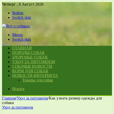
Четверг , 6 Август 2026
Войти
Switch skin
Меню
Switch skin
ГЛАВНАЯ
ПОРОДЫ СОБАК
ЗДОРОВЬЕ СОБАК
УХОД ЗА ПИТОМЦЕМ
СОБАЧЬИ НОВОСТИ
КОРМ ДЛЯ СОБАК
НОВОСТИ ИНТЕРНЕТА
Товары для собак
Искать
Главная
/
Уход за питомцем
/
Как узнать размер одежды для
собаки
Уход за питомцем