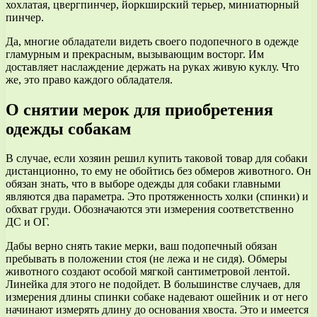
хохлатая, цвергпинчер, йоркширский терьер, миниатюрный
пинчер.
Да, многие обладатели видеть своего подопечного в одежде
гламурным и прекрасным, вызывающим восторг. Им
доставляет наслаждение держать на руках живую куклу. Что
же, это право каждого обладателя.
О снятии мерок для приобретения
одежды собакам
В случае, если хозяин решил купить таковой товар для собаки
дистанционно, то ему не обойтись без обмеров животного. Он
обязан знать, что в выборе одежды для собаки главными
являются два параметра. Это протяженность холки (спинки) и
обхват груди. Обозначаются эти измерения соответственно
ДС и ОГ.
Дабы верно снять такие мерки, ваш подопечный обязан
пребывать в положении стоя (не лежа и не сидя). Обмеры
животного создают особой мягкой сантиметровой лентой.
Линейка для этого не подойдет. В большинстве случаев, для
измерения длины спинки собаке надевают ошейник и от него
начинают измерять длину до основания хвоста. Это и имеется