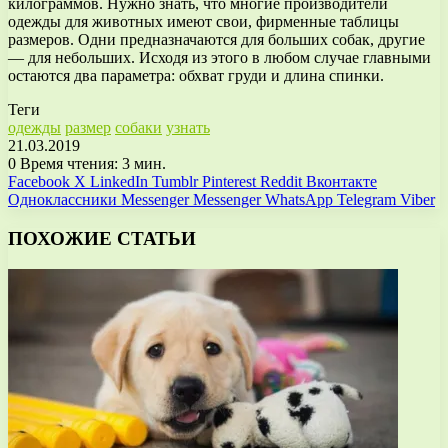
килограммов. Нужно знать, что многие производители
одежды для животных имеют свои, фирменные таблицы
размеров. Одни предназначаются для больших собак, другие
— для небольших. Исходя из этого в любом случае главными
остаются два параметра: обхват груди и длина спинки.
Теги
одежды
размер
собаки
узнать
21.03.2019
0
Время чтения: 3 мин.
Facebook
X
LinkedIn
Tumblr
Pinterest
Reddit
Вконтакте
Одноклассники
Messenger
Messenger
WhatsApp
Telegram
Viber
ПОХОЖИЕ СТАТЬИ