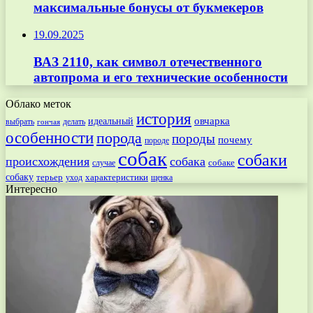
максимальные бонусы от букмекеров
19.09.2025
ВАЗ 2110, как символ отечественного
автопрома и его технические особенности
Облако меток
история
овчарка
идеальный
выбрать
делать
гончая
особенности
порода
породы
почему
породе
собак
собаки
происхождения
собака
собаке
случае
собаку
терьер
характеристики
щенка
уход
Интересно