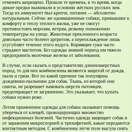
отменять запрещено. Прошли те времена, в то время, когда
дикие предки выживали в условиях жёстких русских зим.
Тогда их иммунитет был крепче, питание — абсолютно
натуральным. Сейчас же одомашненные собаки, привыкшие к
комфорту и теплу теплого жилья, уже не смогут
противостоять морозам, ветрам, резкому понижению
температуры на улице. Животные преклонного возраста
довольно часто болеют артритом, а переохлаждение лишь
усугубляет течение этого недуга. Кормящие суки часто
страдают маститом. Без одежды зимний период им тяжело
предохранить молочные железы от заболевания.
В случае, если сказать о представителях длинношерстных
пород, то для них комбинезоны являются защитой от дождя,
пыли и грязи. Вот по какой причине так популярны
дождевики-пыльники для собак. Ткань, из которой они
сшиты, не разрешает намокать шерсти питомцев,
предотвращает ее загрязнение. Это указывает, что купать
собаки нужно реже.
Летом применение одежды для собаки оказывает помощь
уберечься от клещей, провоцирующих множество
инфекционных болезней. Частично одежда защищает собак и
от заражения микроспорией и трихофитией, какие передаются
контактным методом. С комбинезона легче поле выгула снять