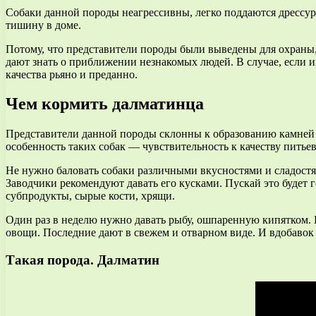
Собаки данной породы неагрессивны, легко поддаются дрессуре
тишину в доме.
Потому, что представители породы были выведены для охраны, 
дают знать о приближении незнакомых людей. В случае, если их
качества рьяно и преданно.
Чем кормить далматинца
Представители данной породы склонны к образованию камней в 
особенность таких собак — чувствительность к качеству питьев
Не нужно баловать собаки различными вкусностями и сладост
Заводчики рекомендуют давать его кусками. Пускай это будет 
субпродукты, сырые кости, хрящи.
Один раз в неделю нужно давать рыбу, ошпаренную кипятком. Г
овощи. Последние дают в свежем и отварном виде. И вдобаво
Такая порода. Далматин