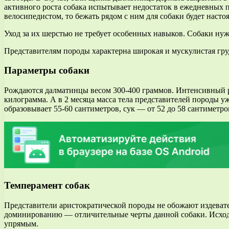
активного роста собака испытывает недостаток в ежедневных пр
велосипедистом, то бежать рядом с ним для собаки будет нас
Уход за их шерстью не требует особенных навыков. Собаки ну
Представителям породы характерна широкая и мускулистая груд
Параметры собаки
Рождаются далматинцы весом 300-400 граммов. Интенсивный ро
килограмма. А в 2 месяца масса тела представителей породы у
образовывает 55-60 сантиметров, сук — от 52 до 58 сантиметров
Темперамент собак
Представители аристократической породы не обожают издевател
доминированию — отличительные черты данной собаки. Исходя и
упрямым.