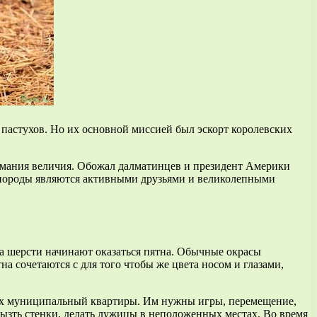
пастухов. Но их основной миссией был эскорт королевских
я мания величия. Обожал далматинцев и президент Америки
 породы являются активными друзьями и великолепными
на шерсти начинают оказаться пятна. Обычные окрасы
 сочетаются с для того чтобы же цвета носом и глазами,
виях муниципальный квартиры. Им нужны игры, перемещение,
грызть стенки, делать лужицы в неположенных местах. Во время