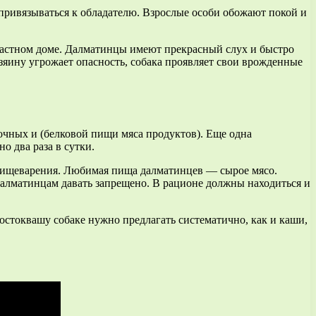
 привязываться к обладателю. Взрослые особи обожают покой и
 частном доме. Далматинцы имеют прекрасный слух и быстро
хозяину угрожает опасность, собака проявляет свои врожденные
лочных и (белковой пищи мяса продуктов). Еще одна
о два раза в сутки.
 пищеварения. Любимая пища далматинцев — сырое мясо.
 далматинцам давать запрещено. В рационе должны находиться и
остоквашу собаке нужно предлагать систематично, как и каши,