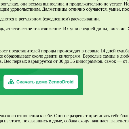
огулках, она весьма вынослива и продолжительно не устает. Исх
тоящим удовольствием. Далматинцы отлично обучаются, умны, по
ждаются в регулярном (ежедневном) расчесывании.
ь, атлетическое телосложение. Их уши средней дины, висячие. Х
ст представителей породы происходит в первые 14 дней судьбы
же образовывает около девяти килограмм. Взрослые самцы в любо
. Вес первых варьируется от 30 до 35 килограммов, самок — от 2
ьского отношения к себе. Они не разрешат причинять себе боль,
з этого, показавшись в доме, собака сходу начинает главенство