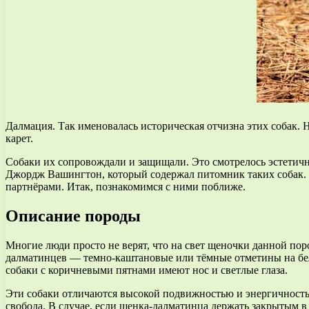
Далмация. Так именовалась историческая отчизна этих собак.
карет.
Собаки их сопровождали и защищали. Это смотрелось эстетичн
Джордж Вашингтон, который содержал питомник таких собак. 
партнёрами. Итак, познакомимся с ними поближе.
Описание породы
Многие люди просто не верят, что на свет щеночки данной по
далматинцев — темно-каштановые или тёмные отметины на белом
собаки с коричневыми пятнами имеют нос и светлые глаза.
Эти собаки отличаются высокой подвижностью и энергичность
свобода. В случае, если щенка-далматинца держать закрытым в 