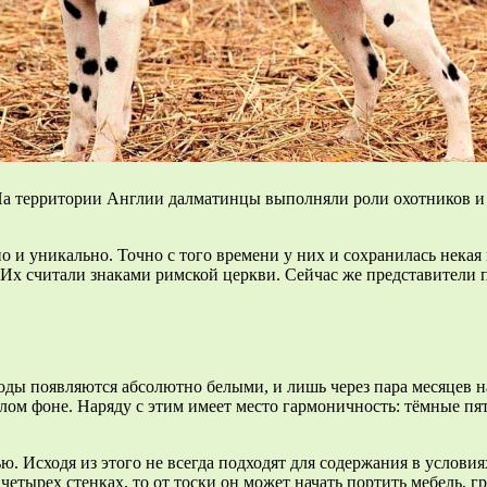
 На территории Англии далматинцы выполняли роли охотников и 
о и уникально. Точно с того времени у них и сохранилась нека
Их считали знаками римской церкви. Сейчас же представители
роды появляются абсолютно белыми, и лишь через пара месяцев 
 фоне. Наряду с этим имеет место гармоничность: тёмные пятна
ю. Исходя из этого не всегда подходят для содержания в усло
четырех стенках, то от тоски он может начать портить мебель, 