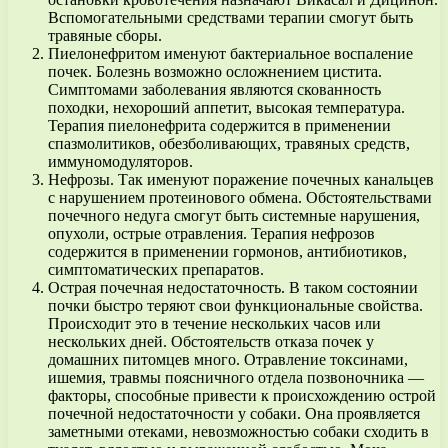
Вспомогательными средствами терапии смогут быть
травяные сборы.
Пиелонефритом именуют бактериальное воспаление
почек. Болезнь возможно осложнением цистита.
Симптомами заболевания являются скованность
походки, нехороший аппетит, высокая температура.
Терапия пиелонефрита содержится в применении
спазмолитиков, обезболивающих, травяных средств,
иммуномодуляторов.
Нефрозы. Так именуют поражение почечных канальцев
с нарушением протеинового обмена. Обстоятельствами
почечного недуга смогут быть системные нарушения,
опухоли, острые отравления. Терапия нефрозов
содержится в применении гормонов, антибиотиков,
симптоматических препаратов.
Острая почечная недостаточность. В таком состоянии
почки быстро теряют свои функциональные свойства.
Происходит это в течение нескольких часов или
нескольких дней. Обстоятельств отказа почек у
домашних питомцев много. Отравление токсинами,
ишемия, травмы поясничного отдела позвоночника —
факторы, способные привести к происхождению острой
почечной недостаточности у собаки. Она проявляется
заметными отеками, невозможностью собаки сходить в