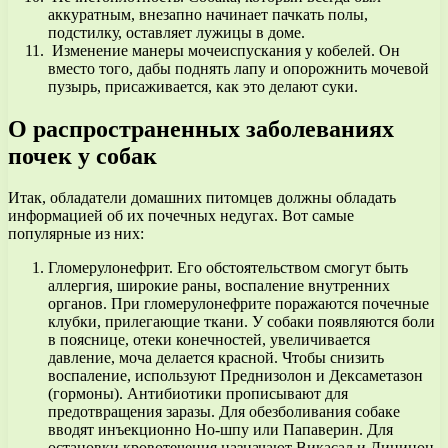
аккуратным, внезапно начинает пачкать полы,
подстилку, оставляет лужицы в доме.
Изменение манеры мочеиспускания у кобелей. Он
вместо того, дабы поднять лапу и опорожнить мочевой
пузырь, присаживается, как это делают суки.
О распространенных заболеваниях
почек у собак
Итак, обладатели домашних питомцев должны обладать
информацией об их почечных недугах. Вот самые
популярные из них:
Гломерулонефрит. Его обстоятельством смогут быть
аллергия, широкие раны, воспаление внутренних
органов. При гломерулонефрите поражаются почечные
клубки, прилегающие ткани. У собаки появляются боли
в пояснице, отеки конечностей, увеличивается
давление, моча делается красной. Чтобы снизить
воспаление, используют Преднизолон и Дексаметазон
(гормоны). Антибиотики прописывают для
предотвращения заразы. Для обезболивания собаке
вводят инъекционно Но-шпу или Папаверин. Для
остановки кровотечения назначают Викасал и Дицинон.