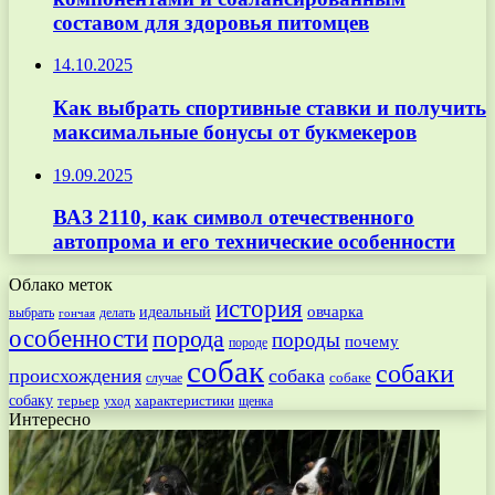
составом для здоровья питомцев
14.10.2025
Как выбрать спортивные ставки и получить
максимальные бонусы от букмекеров
19.09.2025
ВАЗ 2110, как символ отечественного
автопрома и его технические особенности
Облако меток
история
овчарка
идеальный
выбрать
делать
гончая
особенности
порода
породы
почему
породе
собак
собаки
происхождения
собака
собаке
случае
собаку
терьер
характеристики
щенка
уход
Интересно