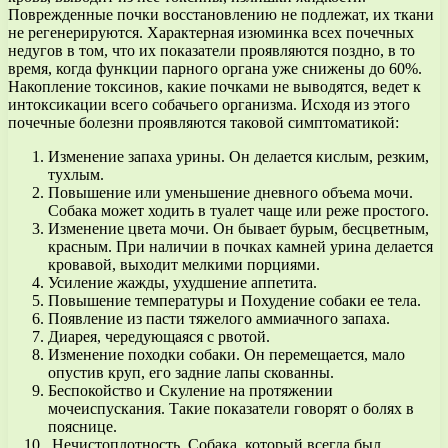
Поврежденные почки восстановлению не подлежат, их ткани
не регенерируются. Характерная изюминка всех почечных
недугов в том, что их показатели проявляются поздно, в то
время, когда функции парного органа уже снижены до 60%.
Накопление токсинов, какие почками не выводятся, ведет к
интоксикации всего собачьего организма. Исходя из этого
почечные болезни проявляются таковой симптоматикой:
Изменение запаха урины. Он делается кислым, резким,
тухлым.
Повышение или уменьшение дневного объема мочи.
Собака может ходить в туалет чаще или реже простого.
Изменение цвета мочи. Он бывает бурым, бесцветным,
красным. При наличии в почках камней урина делается
кровавой, выходит мелкими порциями.
Усиление жажды, ухудшение аппетита.
Повышение температуры и Похудение собаки ее тела.
Появление из пасти тяжелого аммиачного запаха.
Диарея, чередующаяся с рвотой.
Изменение походки собаки. Он перемещается, мало
опустив круп, его задние лапы скованны.
Беспокойство и Скуление на протяжении
мочеиспускания. Такие показатели говорят о болях в
пояснице.
Нечистоплотность. Собака, который всегда был