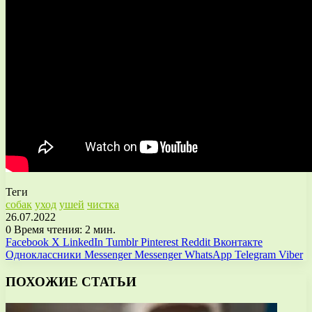
Теги
собак
уход
ушей
чистка
26.07.2022
0
Время чтения: 2 мин.
Facebook
X
LinkedIn
Tumblr
Pinterest
Reddit
Вконтакте
Одноклассники
Messenger
Messenger
WhatsApp
Telegram
Viber
ПОХОЖИЕ СТАТЬИ