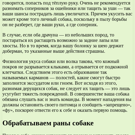
говорится, попасть под тёплую руку. Очень не рекомендуется
разнимать соперников за ошейники или тащить за уши — так
ваши шансы пострадать лишь увеличатся. Причем укусить вас
может кроме того личный собака, поскольку в пылу борьбы
он не разберет, где ваши руки, а где соперник.
В случае, если оба драчуна — из небольших пород, то
постараться их растащить возможно за задние лапы или
хвосты. Но в то время, когда вашу болонку за шею держит
доберман, то указанные выше действия страшны.
Физиология укуса собаки или волка такова, что кожный
покров не разрывается клыками, а отрывается от подкожной
клетчатки. Следствием этого есть образование так
называемых карманов — полостей, какие смогут быстро
заполнится экссудатом или гноем. Вот исходя из этого,
разнимая дерущихся собак, не следует их тащить — это лишь
усугубит тяжесть повреждений. В совершенстве ваша собака
обязана слушать вас и знать команды. В момент нападения вы
должны остановить своего питомца и сообщить «запрещено»,
«фу», поскорее отвести его к себе и оказать первую помощь.
Обрабатываем раны собаке