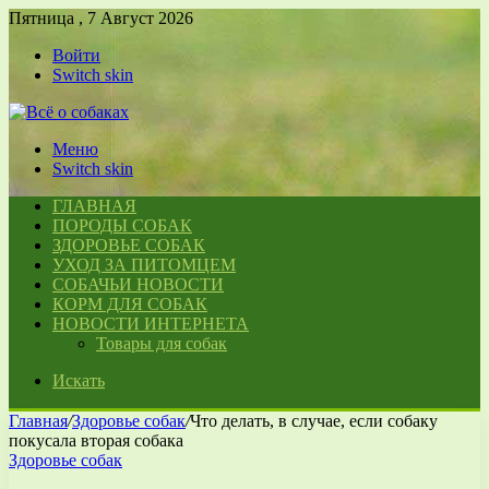
Пятница , 7 Август 2026
Войти
Switch skin
Меню
Switch skin
ГЛАВНАЯ
ПОРОДЫ СОБАК
ЗДОРОВЬЕ СОБАК
УХОД ЗА ПИТОМЦЕМ
СОБАЧЬИ НОВОСТИ
КОРМ ДЛЯ СОБАК
НОВОСТИ ИНТЕРНЕТА
Товары для собак
Искать
Главная
/
Здоровье собак
/
Что делать, в случае, если собаку
покусала вторая собака
Здоровье собак