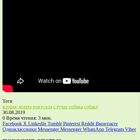
Теги
вторая
делать
покусала
случае
собака
собаку
30.08.2019
0
Время чтения: 3 мин.
Facebook
X
LinkedIn
Tumblr
Pinterest
Reddit
Вконтакте
Одноклассники
Messenger
Messenger
WhatsApp
Telegram
Viber