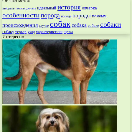
Облако меток
история
овчарка
идеальный
выбрать
делать
гончая
особенности
порода
породы
почему
породе
собак
собаки
происхождения
собака
собаке
случае
собаку
терьер
характеристики
щенка
уход
Интересно