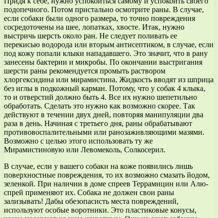
Придя к себе, нужно успокоиться самому и успокоить своего
подопечного. Потом пристально осмотрите раны. В случае,
если собаки были одного размера, то точно повреждения
сосредоточены на шее, лопатках, хвосте. Итак, нужно
выстричь шерсть около ран. Не следует поливать ее
перекисью водорода или вторым антисептиком, в случае, если
под кожу попали клыки нападавшего. Это значит, что в рану
занесены бактерии и микробы. По окончании выстригания
шерсти раны рекомендуется промыть раствором
хлоргексидина или мирамистина. Жидкость вводят из шприца
без иглы в подкожный карман. Потому, что у собак 4 клыка,
то и отверстий должно быть 4. Все их нужно шепетильно
обработать. Сделать это нужно как возможно скорее. Так
действуют в течении двух дней, повторяя манипуляции два
раза в день. Начиная с третьего дня, раны обрабатывают
противовоспалительными или ранозаживляющими мазями.
Возможно с целью этого использовать ту же
Мирамистиновую или Левомеколь, Солкосерил.
В случае, если у вашего собаки на коже появились лишь
поверхностные повреждения, то их возможно смазать йодом,
зеленкой. При наличии в доме спреев Террамицин или Алю-
спрей применяют их. Собака не должен свои раны
зализывать! Дабы обезопасисть места повреждений,
используют особые воротники. Это пластиковые конусы,