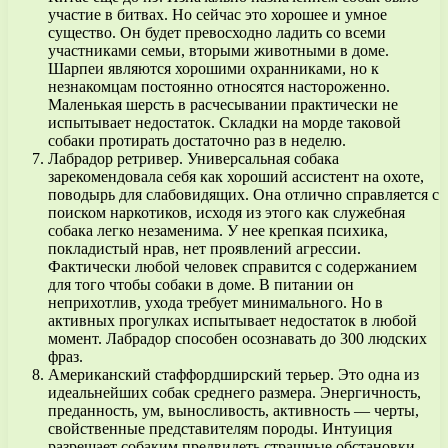
участие в битвах. Но сейчас это хорошее и умное
существо. Он будет превосходно ладить со всеми
участниками семьи, вторыми животными в доме.
Шарпеи являются хорошими охранниками, но к
незнакомцам постоянно относятся настороженно.
Маленькая шерсть в расчесывании практически не
испытывает недостаток. Складки на морде таковой
собаки протирать достаточно раз в неделю.
Лабрадор ретривер. Универсальная собака
зарекомендовала себя как хороший ассистент на охоте,
поводырь для слабовидящих. Она отлично справляется с
поиском наркотиков, исходя из этого как служебная
собака легко незаменима. У нее крепкая психика,
покладистый нрав, нет проявлений агрессии.
Фактически любой человек справится с содержанием
для того чтобы собаки в доме. В питании он
неприхотлив, ухода требует минимального. Но в
активных прогулках испытывает недостаток в любой
момент. Лабрадор способен осознавать до 300 людских
фраз.
Американский стаффордширский терьер. Это одна из
идеальнейших собак среднего размера. Энергичность,
преданность, ум, выносливость, активность — черты,
свойственные представителям породы. Интуиция
разрешает собаким предвидеть страшные обстановки