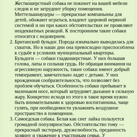
Жесткошерстный собака не покинет на вашей мебели
следов и не затруднит уборку помещения.
Миттельшнауцеры — прекрасные компаньоны для
детей, обожают играться, владеют здоровой нервной
системой и ни при каких обстоятельствах не проявляют
неадекватных реакций. К посторонним такие собаки
относятся с недоверием.
Британский бульдог. Порода изначально выводилась для
схваток. Но в наши дни она превосходно приспособлена
к судьбе в условиях муниципальный квартиры.
Бульдоги — собаки гладкошерстные. У них большая
голова, лапы и сильная грудь. Не обращая внимания на
агрессивную наружность, такие собаки имеют добрый
темперамент, замечательно ладят с детьми. У них
врожденная сообразительность, что позволяет без
проблем обучаться. Особенность собаки пребывает в
маленьком носе, который затрудняет дыхание в сильную
жару. Конкретно исходя из этого в такое время нужно
быть внимательными к здоровью воспитанника, чаще
гулять, при необходимости увлажнять воздушное
пространство в помещении.
Самоедская собака. Белая как снег лайка пользуется
громадной популярностью. Обстоятельство тому —
прекрасный экстерьер, дружелюбность, преданность
хозяину и уважение к участникам семьи. У