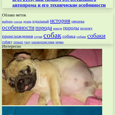
автопрома и его технические особенности
Облако меток
история
овчарка
идеальный
выбрать
делать
гончая
особенности
порода
породы
почему
породе
собак
собаки
происхождения
собака
собаке
случае
собаку
терьер
характеристики
щенка
уход
Интересно