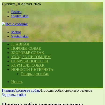
Суббота , 8 Август 2026
Войти
Switch skin
Меню
Switch skin
ГЛАВНАЯ
ПОРОДЫ СОБАК
ЗДОРОВЬЕ СОБАК
УХОД ЗА ПИТОМЦЕМ
СОБАЧЬИ НОВОСТИ
КОРМ ДЛЯ СОБАК
НОВОСТИ ИНТЕРНЕТА
Товары для собак
Искать
Главная
/
Здоровье собак
/
Породы собак среднего размера
Здоровье собак
Породы собак среднего размера