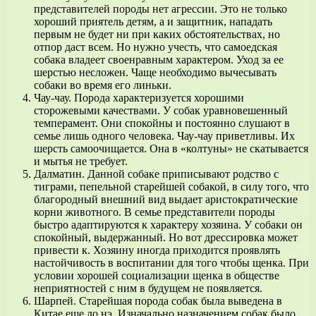
представителей породы нет агрессии. Это не только
хороший приятель детям, а и защитник, нападать
первым не будет ни при каких обстоятельствах, но
отпор даст всем. Но нужно учесть, что самоедская
собака владеет своенравным характером. Уход за ее
шерстью несложен. Чаще необходимо вычесывать
собаки во время его линьки.
Чау-чау. Порода характеризуется хорошими
сторожевыми качествами. У собак уравновешенный
темперамент. Они спокойны и постоянно слушают в
семье лишь одного человека. Чау-чау приветливы. Их
шерсть самоочищается. Она в «колтуны» не скатывается
и мытья не требует.
Далматин. Данной собаке приписывают родство с
тиграми, пепельной старейшей собакой, в силу того, что
благородный внешний вид выдает аристократические
корни животного. В семье представители породы
быстро адаптируются к характеру хозяина. У собаки он
спокойный, выдержанный. Но вот дрессировка может
привести к. Хозяину иногда приходится проявлять
настойчивость в воспитании для того чтобы щенка. При
условии хорошей социализации щенка в обществе
неприятностей с ним в будущем не появляется.
Шарпей. Старейшая порода собак была выведена в
Китае еще до нэ. Изначально назначением собак было