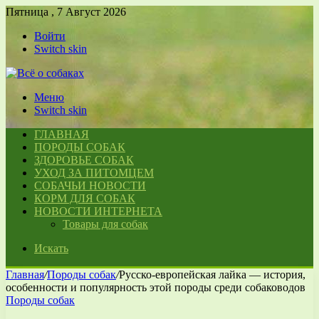
Пятница , 7 Август 2026
Войти
Switch skin
Меню
Switch skin
ГЛАВНАЯ
ПОРОДЫ СОБАК
ЗДОРОВЬЕ СОБАК
УХОД ЗА ПИТОМЦЕМ
СОБАЧЬИ НОВОСТИ
КОРМ ДЛЯ СОБАК
НОВОСТИ ИНТЕРНЕТА
Товары для собак
Искать
Главная
/
Породы собак
/
Русско-европейская лайка — история,
особенности и популярность этой породы среди собаководов
Породы собак