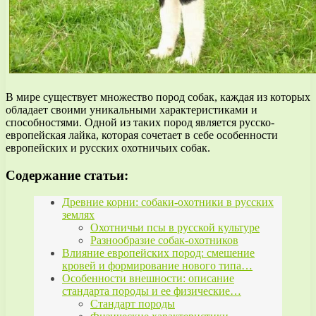
В мире существует множество пород собак, каждая из которых
обладает своими уникальными характеристиками и
способностями. Одной из таких пород является русско-
европейская лайка, которая сочетает в себе особенности
европейских и русских охотничьих собак.
Содержание статьи:
Древние корни: собаки-охотники в русских
землях
Охотничьи псы в русской культуре
Разнообразие собак-охотников
Влияние европейских пород: смешение
кровей и формирование нового типа…
Особенности внешности: описание
стандарта породы и ее физические…
Стандарт породы