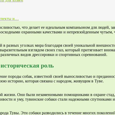
ты для хозяев
аспекты и…
носливостью, что делает ее идеальным компаньоном для людей,
ревосходными охранными качествами и непревзойденным чутьем,
ной в разных уголках мира благодаря своей уникальной внешнос
выразительным взглядом своих глаз, который притягивает внима
я различных видов дрессировки и спортивных соревнований.
 историческая роль
ение породы собак, известной своей выносливостью и преданно
нюю историю, которая связана с народом, живущим в Туве.
ой жизни. Они были незаменимыми помощниками в охране стад, 
сливости и уму, тувинские собаки стали надежными спутниками 
рода Тувы. Эти собаки разводились в течение многих поколений