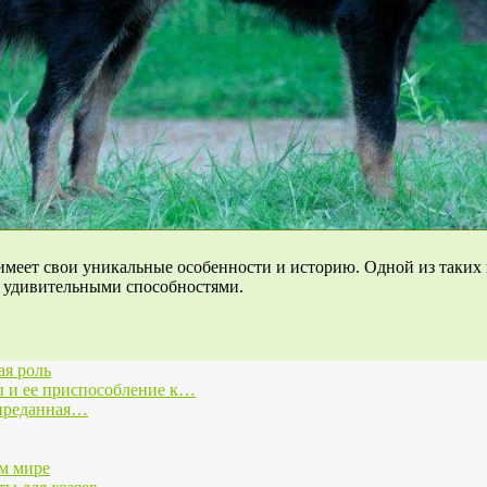
имеет свои уникальные особенности и историю. Одной из таких п
и удивительными способностями.
ая роль
 и ее приспособление к…
 преданная…
ом мире