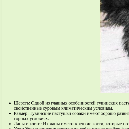
Шерсть: Одной из главных особенностей тувинских пастуш
свойственные суровым климатическим условиям.
Размер: Тувинские пастушьи собаки имеют хорошо разви
горных условиях.
Лапы и когти: Их лапы имеют крепкие когти, которые по
Уши: Уши тувинских пастушьих собак имеют особую форм