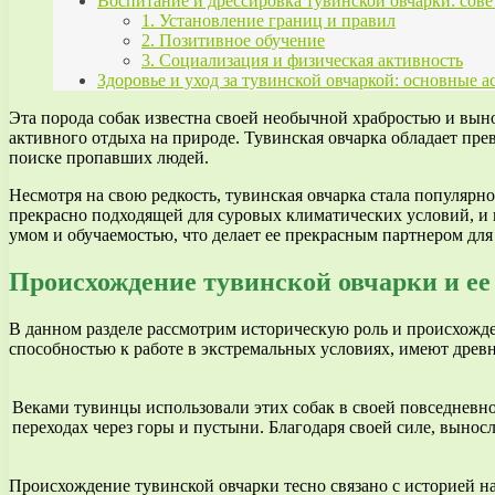
Воспитание и дрессировка тувинской овчарки: сове
1. Установление границ и правил
2. Позитивное обучение
3. Социализация и физическая активность
Здоровье и уход за тувинской овчаркой: основные 
Эта порода собак известна своей необычной храбростью и вы
активного отдыха на природе. Тувинская овчарка обладает п
поиске пропавших людей.
Несмотря на свою редкость, тувинская овчарка стала популяр
прекрасно подходящей для суровых климатических условий, и 
умом и обучаемостью, что делает ее прекрасным партнером дл
Происхождение тувинской овчарки и ее
В данном разделе рассмотрим историческую роль и происхожд
способностью к работе в экстремальных условиях, имеют древ
Веками тувинцы использовали этих собак в своей повседневн
переходах через горы и пустыни. Благодаря своей силе, выно
Происхождение тувинской овчарки тесно связано с историей на