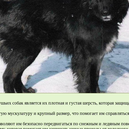
ьих собак является их плотная и густая шерсть, которая защища
тую мускулатуру и крупный размер, что помогает им справлятьс
зволяют им безопасно передвигаться по снежным и ледяным пове
у, которая помогает им защищать ушные проходы от холодного в