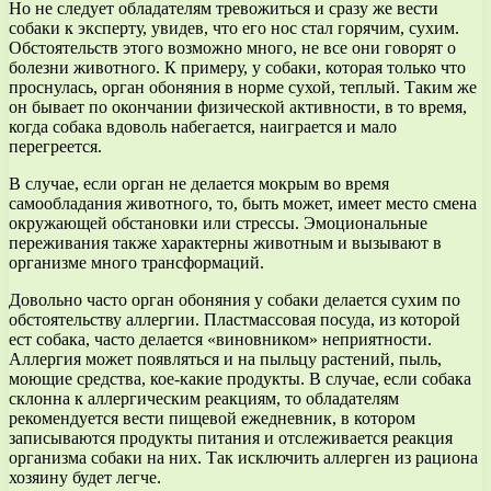
Но не следует обладателям тревожиться и сразу же вести
собаки к эксперту, увидев, что его нос стал горячим, сухим.
Обстоятельств этого возможно много, не все они говорят о
болезни животного. К примеру, у собаки, которая только что
проснулась, орган обоняния в норме сухой, теплый. Таким же
он бывает по окончании физической активности, в то время,
когда собака вдоволь набегается, наиграется и мало
перегреется.
В случае, если орган не делается мокрым во время
самообладания животного, то, быть может, имеет место смена
окружающей обстановки или стрессы. Эмоциональные
переживания также характерны животным и вызывают в
организме много трансформаций.
Довольно часто орган обоняния у собаки делается сухим по
обстоятельству аллергии. Пластмассовая посуда, из которой
ест собака, часто делается «виновником» неприятности.
Аллергия может появляться и на пыльцу растений, пыль,
моющие средства, кое-какие продукты. В случае, если собака
склонна к аллергическим реакциям, то обладателям
рекомендуется вести пищевой ежедневник, в котором
записываются продукты питания и отслеживается реакция
организма собаки на них. Так исключить аллерген из рациона
хозяину будет легче.