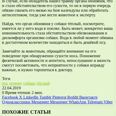
В случае, если обладатель нашёл травму органа обоняния, что
и стало обстоятельством его сухости, то он в первую очередь
обязан смазать его мазью на базе календулы или обработать
антисептиком, тогда уже вести животное к эксперту.
Найдя, что орган обоняния у собаки тёплый, посмотрите,
имеется ли у него вода в поилке. Быть может, конкретно ваша
невнимательность стала обстоятельством обезвоживания и
дискомфорта организма собаки. Вода в любой момент обязана
в достаточном количестве находиться и быть дешёвой псу.
Замечайте за животным, обращайте внимание на его
поведение при обнаружении сухости носа. Понижение
физической активности и аппетита, непослушание и вялость
смогут посоветовать, что неприятности у собаки вправду
важные, и нужно торопиться к доктору.
Теги
нос
почему
собаки
тёплый
22.04.2019
0
Время чтения: 2 мин.
Facebook
X
LinkedIn
Tumblr
Pinterest
Reddit
Вконтакте
Одноклассники
Messenger
Messenger
WhatsApp
Telegram
Viber
ПОХОЖИЕ СТАТЬИ