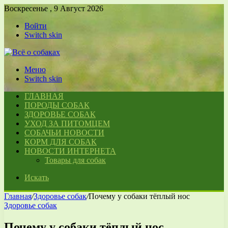
Воскресенье , 9 Август 2026
Войти
Switch skin
Меню
Switch skin
ГЛАВНАЯ
ПОРОДЫ СОБАК
ЗДОРОВЬЕ СОБАК
УХОД ЗА ПИТОМЦЕМ
СОБАЧЬИ НОВОСТИ
КОРМ ДЛЯ СОБАК
НОВОСТИ ИНТЕРНЕТА
Товары для собак
Искать
Главная
/
Здоровье собак
/
Почему у собаки тёплый нос
Здоровье собак
Почему у собаки тёплый нос