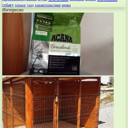
собаку
терьер
характеристики
щенка
уход
Интересно