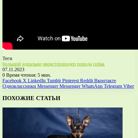
Теги
большой
идеально
мюнстерлендер
порода
собак
07.11.2023
0
Время чтения: 5 мин.
Facebook
X
LinkedIn
Tumblr
Pinterest
Reddit
Вконтакте
Одноклассники
Messenger
Messenger
WhatsApp
Telegram
Viber
ПОХОЖИЕ СТАТЬИ