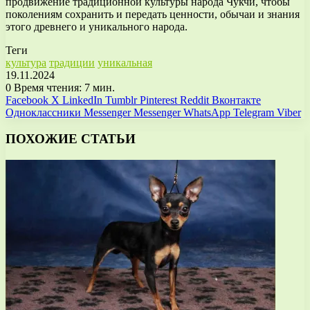
продвижение традиционной культуры народа Чукчи, чтобы
поколениям сохранить и передать ценности, обычаи и знания
этого древнего и уникального народа.
Теги
культура
традиции
уникальная
19.11.2024
0
Время чтения: 7 мин.
Facebook
X
LinkedIn
Tumblr
Pinterest
Reddit
Вконтакте
Одноклассники
Messenger
Messenger
WhatsApp
Telegram
Viber
ПОХОЖИЕ СТАТЬИ