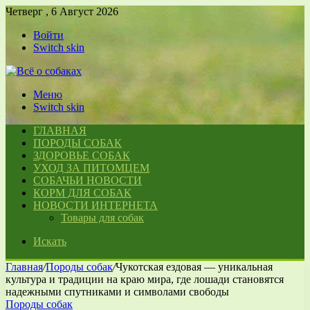
Четверг , 6 Август 2026
Войти
Switch skin
Меню
Switch skin
ГЛАВНАЯ
ПОРОДЫ СОБАК
ЗДОРОВЬЕ СОБАК
УХОД ЗА ПИТОМЦЕМ
СОБАЧЬИ НОВОСТИ
КОРМ ДЛЯ СОБАК
НОВОСТИ ИНТЕРНЕТА
Товары для собак
Искать
Главная
/
Породы собак
/
Чукотская ездовая — уникальная
культура и традиции на краю мира, где лошади становятся
надежными спутниками и символами свободы
Породы собак