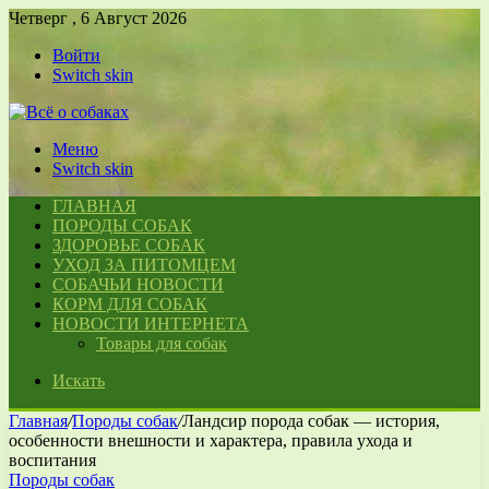
Четверг , 6 Август 2026
Войти
Switch skin
Меню
Switch skin
ГЛАВНАЯ
ПОРОДЫ СОБАК
ЗДОРОВЬЕ СОБАК
УХОД ЗА ПИТОМЦЕМ
СОБАЧЬИ НОВОСТИ
КОРМ ДЛЯ СОБАК
НОВОСТИ ИНТЕРНЕТА
Товары для собак
Искать
Главная
/
Породы собак
/
Ландсир порода собак — история,
особенности внешности и характера, правила ухода и
воспитания
Породы собак