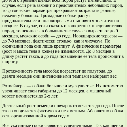
До этого времени щенки всех пород растут интенсивно. В
случае, если речь заходит о представителях небольших пород,
то физические параметры прекращают возрастать раньше,
нежели у больших. Громадные собаки растут
продолжительнее и половозрелыми становятся значительно
позднее. В случае, если сказать о конкретных представителях
пород, то пекинесы в большинстве случаев вырастают до 9
месяцев, мужские особи — до года. Йоркширские терьеры —
до 7-8 месяцев, фактически столько, как и чихуахуа. По
окончании года они лишь крепнут. А физические параметры
(рост и масса тела в холке) не изменяются. До 8 месяцев в
длину растет такса, а до года повышение ее тела происходит в
ширину.
Протяженность тела мособак возрастает до полугода, до
девяти месяцев они интенсивными темпами набирают вес.
Ротвейлеры — собаки большие и мускулистые. Их потомство
увеличивает свои габариты до 12 месяцев, а мышечный
корсет начинается до 2-х лет.
Деятельный рост немецких овчарок отмечается до года. После
этого он делается фактически незаметным. Абсолютно собака
есть организованной к двум годам.
Все указанные сроки являются усредненными. Так как щенки