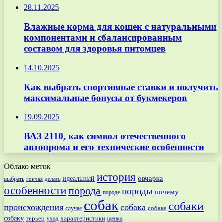
28.11.2025
Влажные корма для кошек с натуральными
компонентами и сбалансированным
составом для здоровья питомцев
14.10.2025
Как выбрать спортивные ставки и получить
максимальные бонусы от букмекеров
19.09.2025
ВАЗ 2110, как символ отечественного
автопрома и его технические особенности
Облако меток
история
овчарка
идеальный
выбрать
делать
гончая
особенности
порода
породы
почему
породе
собак
собаки
происхождения
собака
собаке
случае
собаку
терьер
характеристики
щенка
уход