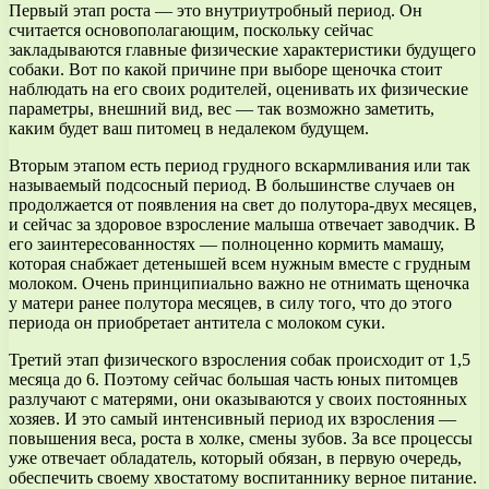
Первый этап роста — это внутриутробный период. Он
считается основополагающим, поскольку сейчас
закладываются главные физические характеристики будущего
собаки. Вот по какой причине при выборе щеночка стоит
наблюдать на его своих родителей, оценивать их физические
параметры, внешний вид, вес — так возможно заметить,
каким будет ваш питомец в недалеком будущем.
Вторым этапом есть период грудного вскармливания или так
называемый подсосный период. В большинстве случаев он
продолжается от появления на свет до полутора-двух месяцев,
и сейчас за здоровое взросление малыша отвечает заводчик. В
его заинтересованностях — полноценно кормить мамашу,
которая снабжает детенышей всем нужным вместе с грудным
молоком. Очень принципиально важно не отнимать щеночка
у матери ранее полутора месяцев, в силу того, что до этого
периода он приобретает антитела с молоком суки.
Третий этап физического взросления собак происходит от 1,5
месяца до 6. Поэтому сейчас большая часть юных питомцев
разлучают с матерями, они оказываются у своих постоянных
хозяев. И это самый интенсивный период их взросления —
повышения веса, роста в холке, смены зубов. За все процессы
уже отвечает обладатель, который обязан, в первую очередь,
обеспечить своему хвостатому воспитаннику верное питание.