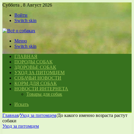
Суббота , 8 Август 2026
Войти
Switch skin
Меню
Switch skin
ГЛАВНАЯ
ПОРОДЫ СОБАК
ЗДОРОВЬЕ СОБАК
УХОД ЗА ПИТОМЦЕМ
СОБАЧЬИ НОВОСТИ
КОРМ ДЛЯ СОБАК
НОВОСТИ ИНТЕРНЕТА
Товары для собак
Искать
Главная
/
Уход за питомцем
/
До какого именно возраста растут
собаки
Уход за питомцем