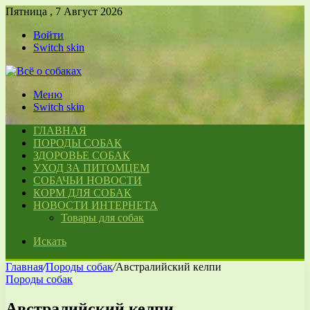
Пятница , 7 Август 2026
Войти
Switch skin
Меню
Switch skin
ГЛАВНАЯ
ПОРОДЫ СОБАК
ЗДОРОВЬЕ СОБАК
УХОД ЗА ПИТОМЦЕМ
СОБАЧЬИ НОВОСТИ
КОРМ ДЛЯ СОБАК
НОВОСТИ ИНТЕРНЕТА
Товары для собак
Искать
Главная
/
Породы собак
/
Австралийский келпи
Породы собак
Австралийский келпи