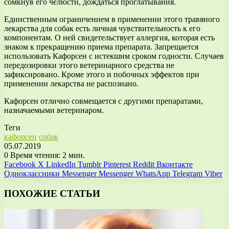
сомкнув его челюсти, дождаться проглатывания.
Единственным ограничением в применении этого травяного
лекарства для собак есть личная чувствительность к его
компонентам. О ней свидетельствует аллергия, которая есть
знаком к прекращению приема препарата. Запрещается
использовать Кафорсен с истекшим сроком годности. Случаев
передозировки этого ветеринарного средства не
зафиксировано. Кроме этого и побочных эффектов при
применении лекарства не распознано.
Кафорсен отлично совмещается с другими препаратами,
назначаемыми ветеринаром.
Теги
кафорсен
собак
05.07.2019
0
Время чтения: 2 мин.
Facebook
X
LinkedIn
Tumblr
Pinterest
Reddit
Вконтакте
Одноклассники
Messenger
Messenger
WhatsApp
Telegram
Viber
ПОХОЖИЕ СТАТЬИ