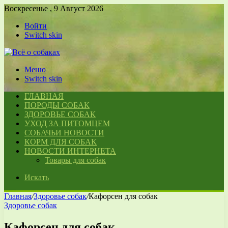
Воскресенье , 9 Август 2026
Войти
Switch skin
Меню
Switch skin
ГЛАВНАЯ
ПОРОДЫ СОБАК
ЗДОРОВЬЕ СОБАК
УХОД ЗА ПИТОМЦЕМ
СОБАЧЬИ НОВОСТИ
КОРМ ДЛЯ СОБАК
НОВОСТИ ИНТЕРНЕТА
Товары для собак
Искать
Главная
/
Здоровье собак
/
Кафорсен для собак
Здоровье собак
Кафорсен для собак