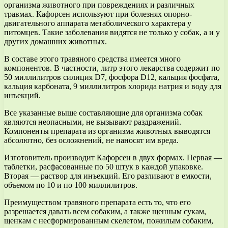
организма животного при повреждениях и различных
травмах. Кафорсен используют при болезнях опорно-
двигательного аппарата метаболического характера у
питомцев. Такие заболевания видятся не только у собак, а и у
других домашних животных.
В составе этого травяного средства имеется много
компонентов. В частности, литр этого лекарства содержит по
50 миллилитров силиция D7, фосфора D12, кальция фосфата,
кальция карбоната, 9 миллилитров хлорида натрия и воду для
инъекций.
Все указанные выше составляющие для организма собак
являются неопасными, не вызывают раздражений.
Компоненты препарата из организма животных выводятся
абсолютно, без осложнений, не наносят им вреда.
Изготовитель производит Кафорсен в двух формах. Первая —
таблетки, расфасованные по 50 штук в каждой упаковке.
Вторая — раствор для инъекций. Его разливают в емкости,
объемом по 10 и по 100 миллилитров.
Преимуществом травяного препарата есть то, что его
разрешается давать всем собаким, а также щенным сукам,
щенкам с несформированным скелетом, пожилым собаким,