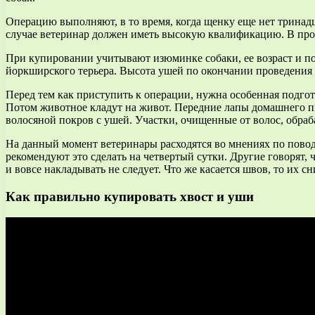
Операцию выполняют, в то время, когда щенку еще нет тринадц
случае ветеринар должен иметь высокую квалификацию. В пр
При купировании учитывают изюминке собаки, ее возраст и п
йоркширского терьера. Высота ушей по окончании проведения о
Перед тем как приступить к операции, нужна особенная подгот
Потом животное кладут на живот. Передние лапы домашнего пи
волосяной покров с ушей. Участки, очищенные от волос, обр
На данный момент ветеринары расходятся во мнениях по повод
рекомендуют это сделать на четвертый сутки. Другие говорят, 
и вовсе накладывать не следует. Что же касается швов, то их с
Как правильно купировать хвост и уши