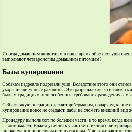
Иногда домашним животным в наше время обрезают уши очень 
выполняют четвероногим домашним питомцам?
Базы купирования
Собакам издревле подрезали уши. Вследствие этого они стано
укорачивали ушные раковины. Это разрешало легко извлекать 
былым традициям, или особенные требования разведения самы
Сейчас такую операцию делают доберманам, овчаркам, канне 
купирование вовсе не создают, дабы не сломать внешний вид 
Процедуру выполняют по большей части, в то время, когда щен
— минимален. Важно уточнить у соответственного ветеринара, 
по окончании процедуры останутся швы. Уши заживают не хор