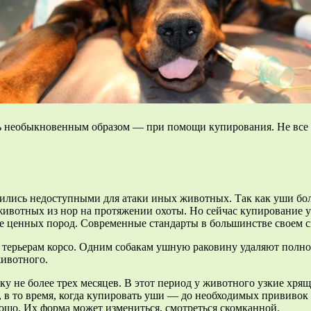
необыкновенным образом — при помощи купирования. Не все зна
вились недоступными для атаки иных животных. Так как уши бол
животных из нор на протяжении охоты. Но сейчас купирование у
е ценных пород. Современные стандарты в большинстве своем с
и терьерам корсо. Одним собакам ушную раковину удаляют пол
животного.
ку не более трех месяцев. В этот период у животного узкие хря
в то время, когда купировать уши — до необходимых прививок и
ошо. Их форма может измениться, смотреться скомканной.