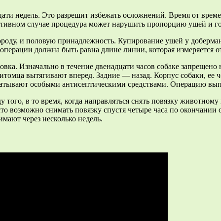
ати недель. Это разрешит избежать осложнений. Время от време
отивном случае процедура может нарушить пропорцию ушей и г
ороду, и половую принадлежность. Купирование ушей у доберма
перации должна быть равна длине линии, которая измеряется от 
овка. Изначально в течение двенадцати часов собаке запрещено 
томца вытягивают вперед. Задние — назад. Корпус собаки, ее 
абатывают особыми антисептическими средствами. Операцию вып
у того, в то время, когда направляться снять повязку животном
что возможно снимать повязку спустя четыре часа по окончании 
нимают через несколько недель.