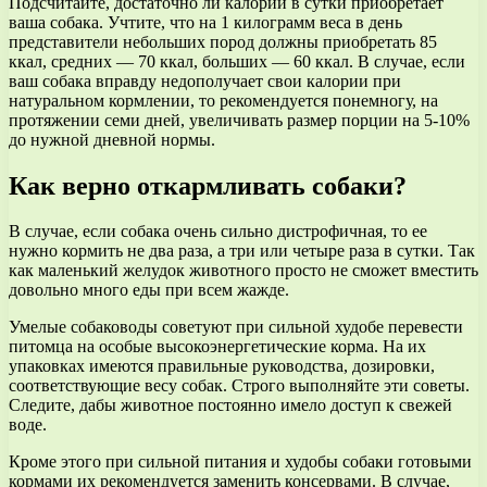
Подсчитайте, достаточно ли калорий в сутки приобретает
ваша собака. Учтите, что на 1 килограмм веса в день
представители небольших пород должны приобретать 85
ккал, средних — 70 ккал, больших — 60 ккал. В случае, если
ваш собака вправду недополучает свои калории при
натуральном кормлении, то рекомендуется понемногу, на
протяжении семи дней, увеличивать размер порции на 5-10%
до нужной дневной нормы.
Как верно откармливать собаки?
В случае, если собака очень сильно дистрофичная, то ее
нужно кормить не два раза, а три или четыре раза в сутки. Так
как маленький желудок животного просто не сможет вместить
довольно много еды при всем жажде.
Умелые собаководы советуют при сильной худобе перевести
питомца на особые высокоэнергетические корма. На их
упаковках имеются правильные руководства, дозировки,
соответствующие весу собак. Строго выполняйте эти советы.
Следите, дабы животное постоянно имело доступ к свежей
воде.
Кроме этого при сильной питания и худобы собаки готовыми
кормами их рекомендуется заменить консервами. В случае,