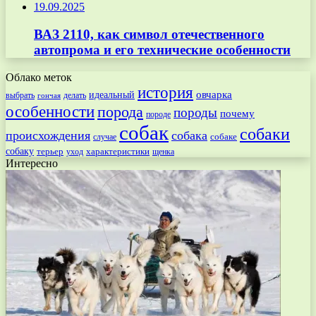
19.09.2025
ВАЗ 2110, как символ отечественного
автопрома и его технические особенности
Облако меток
история
овчарка
идеальный
выбрать
делать
гончая
особенности
порода
породы
почему
породе
собак
собаки
происхождения
собака
собаке
случае
собаку
терьер
характеристики
щенка
уход
Интересно