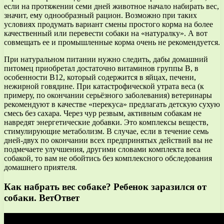
если на протяжении семи дней животное начало набирать вес,
значит, ему однообразный рацион. Возможно при таких
условиях продумать вариант смены простого корма на более
качественный или перевести собаки на «натуралку». А вот
совмещать ее и промышленные корма очень не рекомендуется.
При натуральном питании нужно следить, дабы домашний
питомец приобретал достаточно витаминов группы В, в
особенности В12, который содержится в яйцах, печени,
нежирной говядине. При катастрофической утрата веса (к
примеру, по окончании серьёзного заболевания) ветеринары
рекомендуют в качестве «перекуса» предлагать детскую сухую
смесь без сахара. Через чур резвым, активным собакам не
навредят энергетические добавки. Это комплексы веществ,
стимулирующие метаболизм. В случае, если в течение семь
дней-двух по окончании всех предпринятых действий вы не
подмечаете улучшения, другими словами комплекта веса
собакой, то вам не обойтись без комплексного обследования
домашнего приятеля.
Как набрать вес собаке? Ребенок заразился от
собаки. ВетОтвет