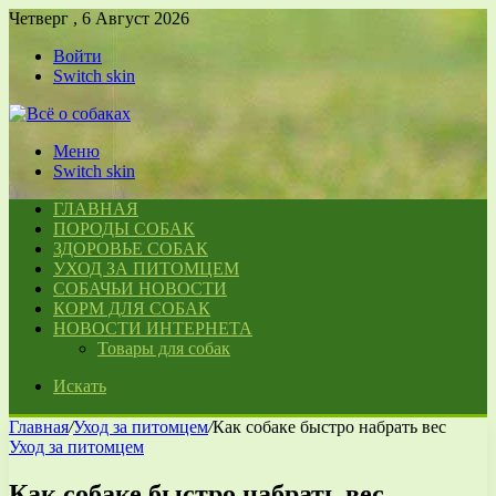
Четверг , 6 Август 2026
Войти
Switch skin
Меню
Switch skin
ГЛАВНАЯ
ПОРОДЫ СОБАК
ЗДОРОВЬЕ СОБАК
УХОД ЗА ПИТОМЦЕМ
СОБАЧЬИ НОВОСТИ
КОРМ ДЛЯ СОБАК
НОВОСТИ ИНТЕРНЕТА
Товары для собак
Искать
Главная
/
Уход за питомцем
/
Как собаке быстро набрать вес
Уход за питомцем
Как собаке быстро набрать вес