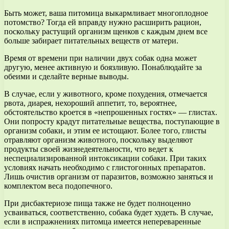
Быть может, ваша питомица выкармливает многоплодное
потомство? Тогда ей вправду нужно расширить рацион,
поскольку растущий организм щенков с каждым днем все
больше забирает питательных веществ от матери.
Время от времени при наличии двух собак одна может
другую, менее активную и боязливую. Понаблюдайте за
обеими и сделайте верные выводы.
В случае, если у животного, кроме похудения, отмечается
рвота, диарея, нехороший аппетит, то, вероятнее,
обстоятельство кроется в «непрошенных гостях» — глистах.
Они попросту крадут питательные вещества, поступающие в
организм собаки, и этим ее истощают. Более того, глисты
отравляют организм животного, поскольку выделяют
продукты своей жизнедеятельности, что ведет к
неспециализированной интоксикации собаки. При таких
условиях начать необходимо с глистогонных препаратов.
Лишь очистив организм от паразитов, возможно заняться и
комплектом веса подопечного.
При дисбактериозе пища также не будет полноценно
усваиваться, соответственно, собака будет худеть. В случае,
если в испражнениях питомца имеется непереваренные