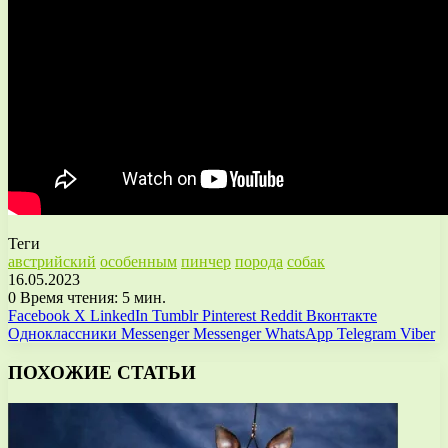
Теги
австрийский
особенным
пинчер
порода
собак
16.05.2023
0
Время чтения: 5 мин.
Facebook
X
LinkedIn
Tumblr
Pinterest
Reddit
Вконтакте
Одноклассники
Messenger
Messenger
WhatsApp
Telegram
Viber
ПОХОЖИЕ СТАТЬИ