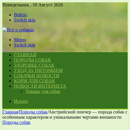
Понедельник , 10 Август 2026
Войти
Switch skin
Меню
Switch skin
ГЛАВНАЯ
ПОРОДЫ СОБАК
ЗДОРОВЬЕ СОБАК
УХОД ЗА ПИТОМЦЕМ
СОБАЧЬИ НОВОСТИ
КОРМ ДЛЯ СОБАК
НОВОСТИ ИНТЕРНЕТА
Товары для собак
Искать
Главная
/
Породы собак
/
Австрийский пинчер — порода собак с
особенным характером и уникальными чертами внешности
Породы собак