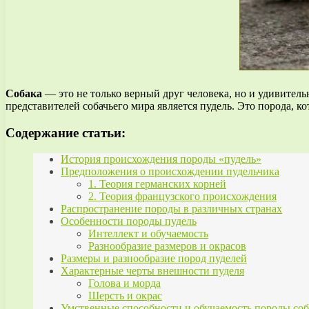
Собака
— это не только верный друг человека, но и удивитель
представителей собачьего мира является пудель. Это порода, 
Содержание статьи:
История происхождения породы «пудель»
Предположения о происхождении пудельчика
1. Теория германских корней
2. Теория французского происхождения
Распространение породы в различных странах
Особенности породы пудель
Интеллект и обучаемость
Разнообразие размеров и окрасов
Размеры и разнообразие пород пуделей
Характерные черты внешности пуделя
Голова и морда
Шерсть и окрас
Умственные способности и обучаемость породы со