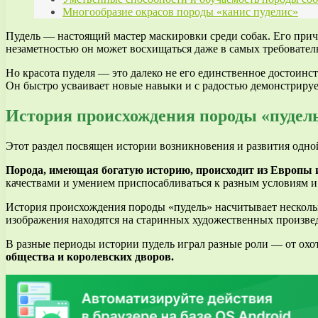
Многообразие окрасов породы «канис пуделис»
Пудель — настоящий мастер маскировки среди собак. Его при
незаметностью он может восхищаться даже в самых требовател
Но красота пуделя — это далеко не его единственное достоинс
Он быстро усваивает новые навыки и с радостью демонстрируе
История происхождения породы «пудел
Этот раздел посвящен истории возникновения и развития одной
Порода, имеющая богатую историю, происходит из Европы 
качествами и умением приспосабливаться к разным условиям и 
История происхождения породы «пудель» насчитывает нескольк
изображения находятся на старинных художественных произве
В разные периоды истории пудель играл разные роли — от охо
общества и королевских дворов.