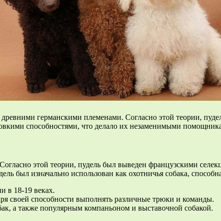
древними германскими племенами. Согласно этой теории, пудель
овкими способностями, что делало их незаменимыми помощника
Согласно этой теории, пудель был выведен французскими селекц
ь был изначально использован как охотничья собака, способная 
 в 18-19 веках.
аря своей способности выполнять различные трюки и команды.
бак, а также популярным компаньоном и выставочной собакой.