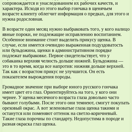
сопровождается и унаследованием их рабочих качеств, и
характера. Исходя из этого выбор гончака в щенячьем
возрасте клиенту облегчит информация о предках, для этого и
нужна родословная.
В возрасте один месяц нужно выбраковать того, у кого налицо
явные пороки, не подлежащие исправлению воспитанием.
Особенное внимание стоит выделить прикусу щенка. В
случае, если имеется очевидно выраженная подуздоватость
или бульдожина, щенки в административном порядке
подлежат выбраковке. Первое свидетельствует, что у
собакаика верхняя челюсть дольше нижней. Бульдожина —
это в то время, когда все напротив: нижняя дольше верхней.
Так как с возрастом прикус не улучшится. Он есть
показателем вырождения породы.
Громадное значение при выборе юного русского гончака
имеет цвет его глаз. Ориентируйтесь на того, у кого они
чернее. У щенка месячного возраста глаза довольно часто
бывают голубыми. После этого они темнеют, смогут покупать
ореховый окрас. А вот зеленоватые глаза щенка такими и
останутся или поменяют оттенок на светло-коричневый.
Такие глаза порочны по стандарту. Недопустима в породе и
разная окраска глаз щенка.