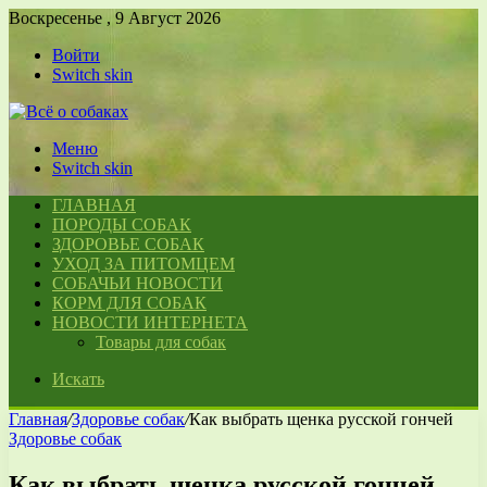
Воскресенье , 9 Август 2026
Войти
Switch skin
Меню
Switch skin
ГЛАВНАЯ
ПОРОДЫ СОБАК
ЗДОРОВЬЕ СОБАК
УХОД ЗА ПИТОМЦЕМ
СОБАЧЬИ НОВОСТИ
КОРМ ДЛЯ СОБАК
НОВОСТИ ИНТЕРНЕТА
Товары для собак
Искать
Главная
/
Здоровье собак
/
Как выбрать щенка русской гончей
Здоровье собак
Как выбрать щенка русской гончей