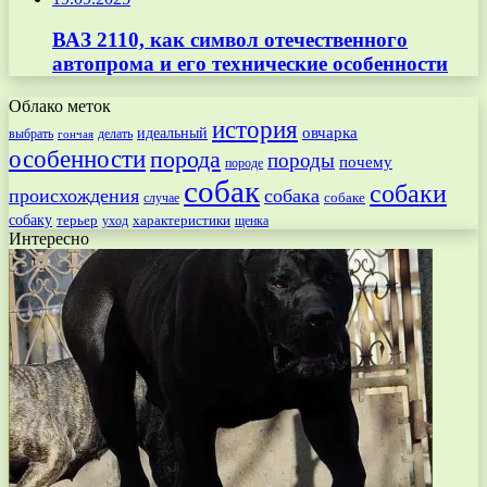
ВАЗ 2110, как символ отечественного
автопрома и его технические особенности
Облако меток
история
овчарка
идеальный
выбрать
делать
гончая
особенности
порода
породы
почему
породе
собак
собаки
происхождения
собака
собаке
случае
собаку
терьер
характеристики
щенка
уход
Интересно