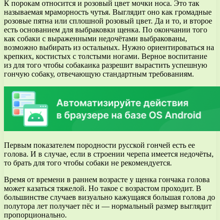
К порокам относится и розовый цвет мочки носа. Это так
называемая мраморность чутья. Выглядит оно как громадные
розовые пятна или сплошной розовый цвет. Да и то, и второе
есть основанием для выбраковки щенка. По окончании того
как собаки с выраженными недочётами выбракованы,
возможно выбирать из остальных. Нужно ориентироваться на
крепких, костистых с толстыми ногами. Верное воспитание
из для того чтобы собакаика разрешит вырастить успешную
гончую собаку, отвечающую стандартным требованиям.
Первым показателем породности русской гончей есть ее
голова. И в случае, если в строении черепа имеется недочёты,
то брать для того чтобы собаки не рекомендуется.
Время от времени в раннем возрасте у щенка гончака голова
может казаться тяжелой. Но такое с возрастом проходит. В
большинстве случаев визуально кажущаяся большая голова до
полутора лет получает пёс и — нормальный размер выглядит
пропорционально.