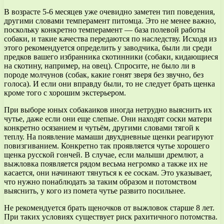
В возрасте 5-6 месяцев уже очевидно заметен тип поведения,
другими словами темперамент питомца. Это не менее важно,
поскольку конкретно темперамент — база полевой работы
собаки, и такие качества передаются по наследству. Исходя из
этого рекомендуется определить у заводчика, были ли среди
предков вашего избранника скотинники (собаки, кидающиеся
на скотину, например, на овец). Спросите, не было ли в
породе молчунов (собак, какие гонят зверя без звучно, без
голоса). И если они вправду были, то не следует брать щенка
кроме того с хорошим экстерьером.
При выборе юных собакаиков иногда нетрудно выяснить их
чутье, даже если они еще слепые. Они находят соски матери
конкретно осязанием и чутьём, другими словами тягой к
теплу. На появление мамаши двухдневные щенки реагируют
повизгиванием. Конкретно так проявляется чутье хорошего
щенка русской гончей. В случае, если малыши дремлют, а
выжловка появляется рядом весьма негромко а также их не
касается, они начинают тянуться к ее соскам. Это указывает,
что нужно понаблюдать за таким образом и потомством
выяснить, у кого из помета чутье развито посильнее.
Не рекомендуется брать щеночков от выжловок старше 8 лет.
При таких условиях существует риск рахитичного потомства.