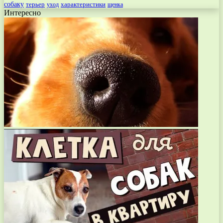
собаку
терьер
характеристики
щенка
уход
Интересно