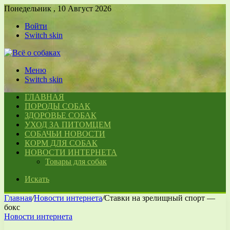
Понедельник , 10 Август 2026
Войти
Switch skin
Меню
Switch skin
ГЛАВНАЯ
ПОРОДЫ СОБАК
ЗДОРОВЬЕ СОБАК
УХОД ЗА ПИТОМЦЕМ
СОБАЧЬИ НОВОСТИ
КОРМ ДЛЯ СОБАК
НОВОСТИ ИНТЕРНЕТА
Товары для собак
Искать
Главная
/
Новости интернета
/
Ставки на зрелищный спорт —
бокс
Новости интернета