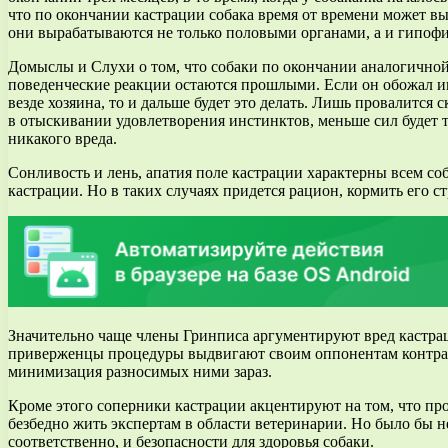
что по окончании кастрации собака время от времени может выр
они вырабатываются не только половыми органами, а и гипоф
Домыслы и Слухи о том, что собаки по окончании аналогичной
поведенческие реакции остаются прошлыми. Если он обожал игр
везде хозяина, то и дальше будет это делать. Лишь провалится
в отыскивании удовлетворения инстинктов, меньше сил будет 
никакого вреда.
Сонливость и лень, апатия поле кастрации характерны всем соб
кастрации. Но в таких случаях придется рацион, кормить его с
Значительно чаще члены Гринписа аргументируют вред кастрац
приверженцы процедуры выдвигают своим оппонентам контрарг
минимизация разносимых ними зараз.
Кроме этого соперники кастрации акцентируют на том, что про
безбедно жить экспертам в области ветеринарии. Но было бы 
соответственно, и безопасности для здоровья собаки.