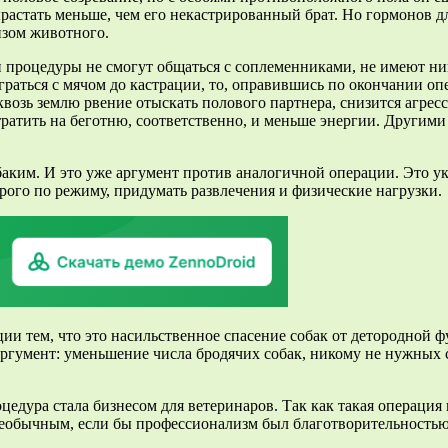
астать меньше, чем его некастрированный брат. Но гормонов для
изом животного.
 процедуры не смогут общаться с соплеменниками, не имеют ни
аться с мячом до кастрации, то, оправившись по окончании опер
 сквозь землю рвение отыскать полового партнера, снизится агрес
тратить на беготню, соответственно, и меньше энергии. Другим
аким. И это уже аргумент против аналогичной операции. Это ука
трого по режиму, придумать развлечения и физические нагрузки.
ии тем, что это насильственное спасение собак от детородной 
умент: уменьшение числа бродячих собак, никому не нужных со
цедура стала бизнесом для ветеринаров. Так как такая операция
необычным, если бы профессионализм был благотворительностью…