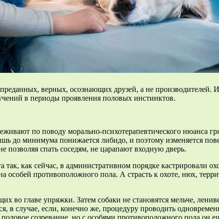
х преданных, верных, осознающих друзей, а не производителей. 
 мучений в периоды проявления половых инстинктов.
ереживают по поводу морально-психотерапевтического нюанса гр
лишь до минимума понижается либидо, и поэтому изменяется пов
не позволяя спать соседям, не царапают входную дверь.
та так, как сейчас, в административном порядке кастрировали ох
 на особей противоположного пола. А страсть к охоте, нюх, тер
их во главе упряжки. Затем собаки не становятся мельче, ленив
я, в случае, если, конечно же, процедуру проводить одновремен
сь половое созревание, но с особями противоположного пола он 