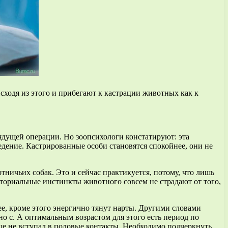
Исходя из этого и прибегают к кастрации животных как к
ядущей операции. Но зоопсихологи констатируют: эта
едение. Кастрированные особи становятся спокойнее, они не
отничьих собак. Это и сейчас практикуется, потому, что лишь
риториальные инстинкты животного совсем не страдают от того,
ее, кроме этого энергично тянут нарты. Другими словами
но с. А оптимальным возрастом для этого есть период по
еще не вступал в половые контакты. Необходимо подчеркнуть,