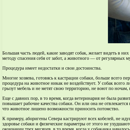
Большая часть людей, какие заводят собак, желает видеть в ни
методу спасения себя от забот, а животного — от регулярных
Процедура имеет недостатки и свои достоинства.
Многие хозяева, готовясь к кастрации собаки, больше всего п
процедура на животное никак не воздействует. У собак всего 
грызут мебель и не метят свою территорию, не воют по ночам, 
Еще с давних пор, в то время, когда ветеринария не была разви
повышает рабочие качества собаки. Он или она не отвлекается
что животное лишено возможности приносить потомство.
К примеру, аборигены Севера кастрируют всех кобелей, не идущ
здоровье собаки и физические параметры от этого не ухудшаютс
окончании трех месяцев, в то время, когда у собакаика начало