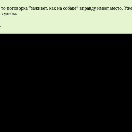
 то поговорка ”заживет, как на собаке” вправду имеет место. У
 судьбы.
.