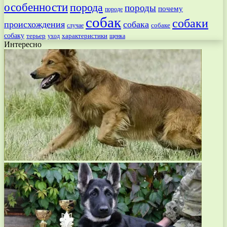
особенности
порода
породы
почему
породе
собак
собаки
происхождения
собака
собаке
случае
собаку
терьер
характеристики
щенка
уход
Интересно