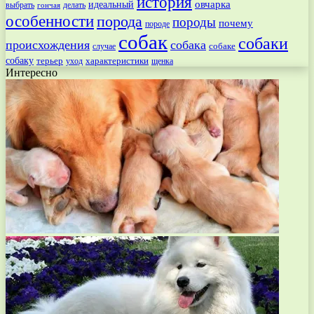
история
овчарка
идеальный
выбрать
делать
гончая
особенности
порода
породы
почему
породе
собак
собаки
происхождения
собака
собаке
случае
собаку
терьер
характеристики
щенка
уход
Интересно