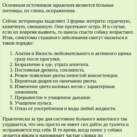
Основным источником заражения являются больные
питомцы, их слюна, испражнения.
Сейчас ветеринары выделяют 3 формы энтерита: сердечную,
кишечную, смешанную. Они протекают остро. И в случае,
если их вовремя выявить, то шансы спасти собаку возрастают.
Итак, симптомы страшного заболевания смогут оказаться в
таком порядке:
Апатия и Вялость любознательного и активного щенка
сразу после прогулки.
Безразличие к еде, утрата аппетита.
Постоянная дремота, сонливость.
Резкое появление рвоты пенистой консистенции.
Вероятная диарея по окончании рвоты.
Изменение цвета каловых весов с характерным
зловонием.
Прерывистое и учащенное дыхание.
Учащение пульса.
Отказ от употребления и воды любой жидкости.
Практически за три дня состояние больного животного так
ухудшается, что оно просто не имеет сил дойти до туалета и
испражняется под себя. В то время, когда понос у собаки
делается ярким и напоминает частые сливки по