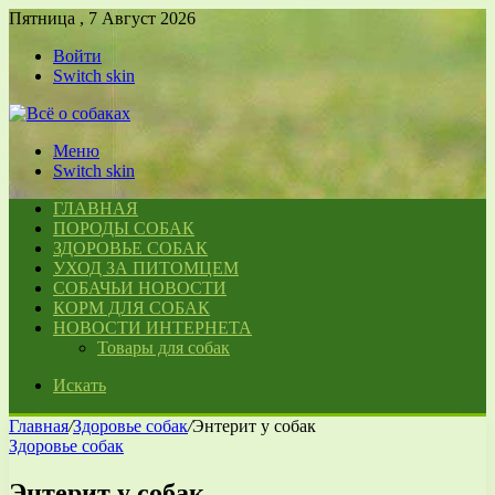
Пятница , 7 Август 2026
Войти
Switch skin
Меню
Switch skin
ГЛАВНАЯ
ПОРОДЫ СОБАК
ЗДОРОВЬЕ СОБАК
УХОД ЗА ПИТОМЦЕМ
СОБАЧЬИ НОВОСТИ
КОРМ ДЛЯ СОБАК
НОВОСТИ ИНТЕРНЕТА
Товары для собак
Искать
Главная
/
Здоровье собак
/
Энтерит у собак
Здоровье собак
Энтерит у собак