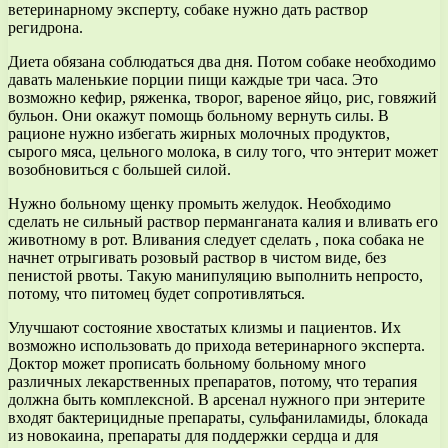
ветеринарному эксперту, собаке нужно дать раствор
регидрона.
Диета обязана соблюдаться два дня. Потом собаке необходимо
давать маленькие порции пищи каждые три часа. Это
возможно кефир, ряженка, творог, вареное яйцо, рис, говяжий
бульон. Они окажут помощь больному вернуть силы. В
рационе нужно избегать жирных молочных продуктов,
сырого мяса, цельного молока, в силу того, что энтерит может
возобновиться с большей силой.
Нужно больному щенку промыть желудок. Необходимо
сделать не сильный раствор перманганата калия и вливать его
животному в рот. Вливания следует сделать , пока собака не
начнет отрыгивать розовый раствор в чистом виде, без
пенистой рвоты. Такую манипуляцию выполнить непросто,
потому, что питомец будет сопротивляться.
Улучшают состояние хвостатых клизмы и пациентов. Их
возможно использовать до прихода ветеринарного эксперта.
Доктор может прописать больному больному много
различных лекарственных препаратов, потому, что терапия
должна быть комплексной. В арсенал нужного при энтерите
входят бактерицидные препараты, сульфаниламиды, блокада
из новокаина, препараты для поддержки сердца и для