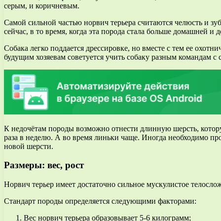
серым, и коричневым.
Самой сильной частью норвич терьера считаются челюсть и зу
сейчас, в то время, когда эта порода стала больше домашней и 
Собака легко поддается дрессировке, но вместе с тем ее охотн
будущим хозяевам советуется учить собаку разным командам с с
К недочётам породы возможно отнести длинную шерсть, котору
раза в неделю. А во время линьки чаще. Иногда необходимо п
новой шерсти.
Размеры: вес, рост
Норвич терьер имеет достаточно сильное мускулистое телослож
Стандарт породы определяется следующими факторами:
Вес норвич терьера образовывает 5-6 килограмм;