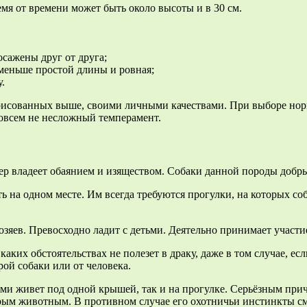
ремя от времени может быть около высоты и в 30 см.
сажены друг от друга;
 меньше простой длины и ровная;
.
обрисованных выше, своими личными качествами. При выборе но
 совсем не несложный темперамент.
ьер владеет обаянием и изяществом. Собаки данной породы добры
 на одном месте. Им всегда требуются прогулки, на которых соба
зяев. Превосходно ладит с детьми. Деятельно принимает участие
аких обстоятельствах не полезет в драку, даже в том случае, есл
рой собаки или от человека.
ыми живет под одной крышей, так и на прогулке. Серьёзным пр
рым животным. В противном случае его охотничьи инстинкты смог