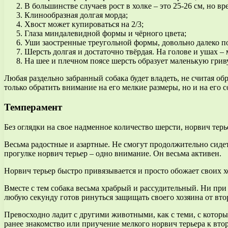
В большинстве случаев рост в холке – это 25-26 см, но в
Клинообразная долгая морда;
Хвост может купироваться на 2/3;
Глаза миндалевидной формы и чёрного цвета;
Уши заостренные треугольной формы, довольно далеко по
Шерсть долгая и достаточно твёрдая. На голове и ушах –
На шее и плечном поясе шерсть образует маленькую гриву
Любая раздельно забранный собака будет владеть, не считая 
только обратить внимание на его мелкие размеры, но и на его
Темперамент
Без оглядки на свое надменное количество шерсти, норвич тер
Весьма радостные и азартные. Не смогут продолжительно сидеть
прогулке норвич терьер – одно внимание. Он весьма активен.
Норвич терьер быстро привязывается и просто обожает своих хо
Вместе с тем собака весьма храбрый и рассудительный. Ни при к
любую секунду готов ринуться защищать своего хозяина от вто
Превосходно ладит с другими животными, как с теми, с котор
ранее знакомство или приучение мелкого норвич терьера к вто