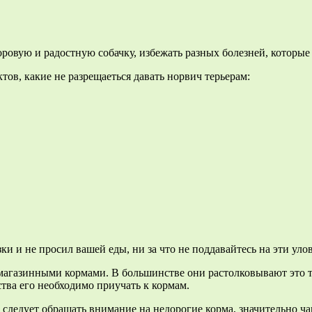
овую и радостную собачку, избежать разных болезней, которые
ов, какие не разрещаеться давать норвич терьерам:
и и не просил вашей еды, ни за что не поддавайтесь на эти уловк
агазинными кормами. В большинстве они растолковывают это тем
тства его необходимо приучать к кормам.
 следует обращать внимание на недорогие корма, значительно ча