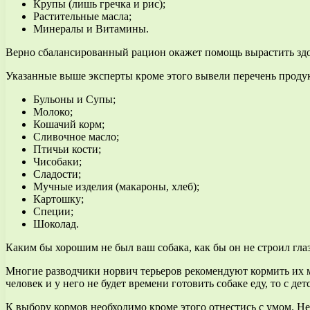
Крупы (лишь гречка и рис);
Растительные масла;
Минералы и Витамины.
Верно сбалансированный рацион окажет помощь вырастить здор
Указанные выше эксперты кроме этого вывели перечень продукт
Бульоны и Супы;
Молоко;
Кошачий корм;
Сливочное масло;
Птичьи кости;
Чисобаки;
Сладости;
Мучные изделия (макароны, хлеб);
Картошку;
Специи;
Шоколад.
Каким бы хорошим не был ваш собака, как бы он не строил глазк
Многие разводчики норвич терьеров рекомендуют кормить их м
человек и у него не будет времени готовить собаке еду, то с де
К выбору кормов необходимо кроме этого отнестись с умом. Не