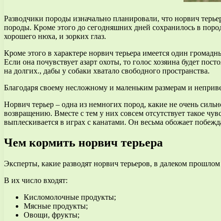
Разводчики породы изначально планировали, что норвич терьеры
породы. Кроме этого до сегодняшних дней сохранилось в породе
хорошего нюха, и зорких глаз.
Кроме этого в характере норвич терьера имеется один громадны
Если она почувствует азарт охоты, то голос хозяина будет пос
на долгих., дабы у собаки хватало свободного пространства.
Благодаря своему несложному и маленьким размерам и неприве
Норвич терьер – одна из немногих пород, какие не очень сил
возвращению. Вместе с тем у них совсем отсутствует такое чувс
выплескивается в играх с канатами. Он весьма обожает побежда
Чем кормить норвич терьера
Эксперты, какие разводят норвич терьеров, в далеком прошло
В их число входят:
Кисломолочные продукты;
Мясные продукты;
Овощи, фрукты;