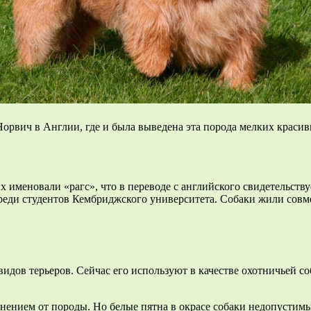
рвич в Англии, где и была выведена эта порода мелких красивы
их именовали «рагс», что в переводе с английского свидетельств
еди студентов Кембриджского университета. Собаки жили совме
дов терьеров. Сейчас его используют в качестве охотничьей соб
лонением от породы. Но белые пятна в окрасе собаки недопуст