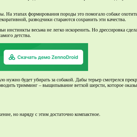
бы. На этапах формирования породы это помогало собаке охотит
декоративной, разводчики стараются сохранить эти качества.
ичьи инстинкты весьма не легко искоренить. Но дрессировка сде
амого детства.
ю нужно будет убирать за собакой. Дабы терьер смотрелся пре
роводить тримминг – выщипывание ветхой шерсти, которое оказы
ение, но наряду с этим достаточно компактное.