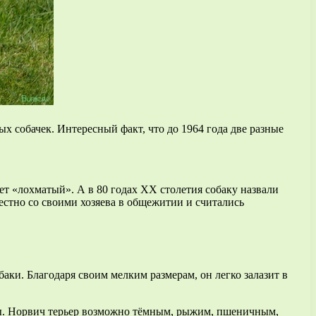
х собачек. Интересный факт, что до 1964 года две разные
ует «лохматый». А в 80 годах XX столетия собаку назвали
стно со своими хозяева в общежитии и считались
аки. Благодаря своим мелким размерам, он легко залазит в
имы. Норвич терьер возможно тёмным, рыжим, пшеничным,