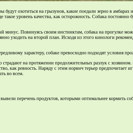
 будут охотиться на грызунов, какие поедали зерно в амбарах и
 такое уровень качества, как осторожность. Собака постоянно б
й минус. Повинуясь своим инстинктам, собака на прогулке может
тоянно уходить на второй план. Исходя из этого кинологи реком
редливому характеру, собаке превосходно подходят условия про
ьно страдают на протяжении продолжительных разлук с хозяином
тво, как ревность. Наряду с этим норвич терьер предпочитает иг
ть во всем.
м вывели перечень продуктов, которыми оптимальнее кормить со