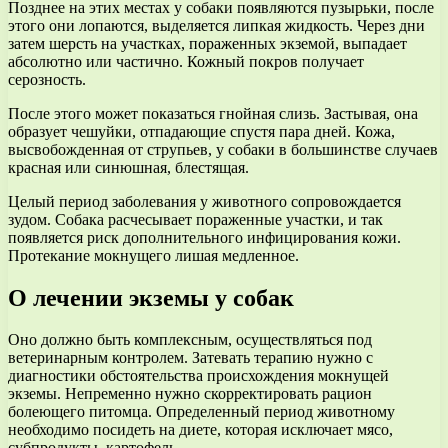
Позднее на этих местах у собаки появляются пузырьки, после
этого они лопаются, выделяется липкая жидкость. Через дни
затем шерсть на участках, пораженных экземой, выпадает
абсолютно или частично. Кожный покров получает
серозность.
После этого может показаться гнойная слизь. Застывая, она
образует чешуйки, отпадающие спустя пара дней. Кожа,
высвобожденная от струпьев, у собаки в большинстве случаев
красная или синюшная, блестящая.
Целый период заболевания у животного сопровождается
зудом. Собака расчесывает пораженные участки, и так
появляется риск дополнительного инфицирования кожи.
Протекание мокнущего лишая медленное.
О лечении экземы у собак
Оно должно быть комплексным, осуществляться под
ветеринарным контролем. Затевать терапию нужно с
диагностики обстоятельства происхождения мокнущей
экземы. Непременно нужно скорректировать рацион
болеющего питомца. Определенный период животному
необходимо посидеть на диете, которая исключает мясо,
субпродукты, картофель.