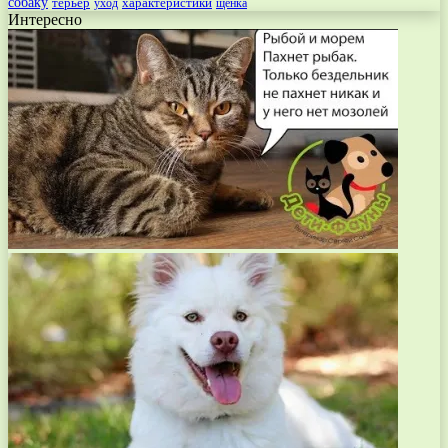
собаку
терьер
характеристики
щенка
уход
Интересно