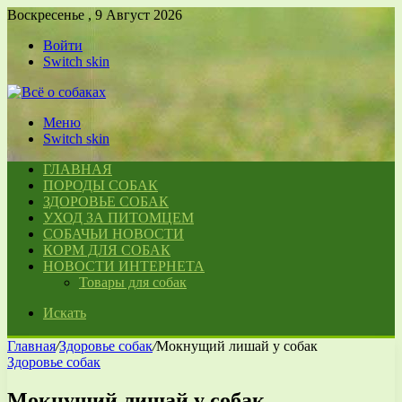
Воскресенье , 9 Август 2026
Войти
Switch skin
Меню
Switch skin
ГЛАВНАЯ
ПОРОДЫ СОБАК
ЗДОРОВЬЕ СОБАК
УХОД ЗА ПИТОМЦЕМ
СОБАЧЬИ НОВОСТИ
КОРМ ДЛЯ СОБАК
НОВОСТИ ИНТЕРНЕТА
Товары для собак
Искать
Главная
/
Здоровье собак
/
Мокнущий лишай у собак
Здоровье собак
Мокнущий лишай у собак