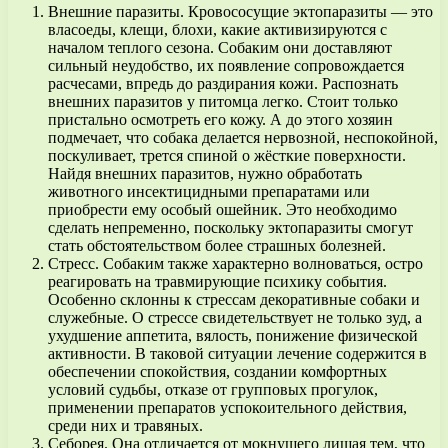
Внешние паразиты. Кровососущие эктопаразиты — это
власоеды, клещи, блохи, какие активизируются с
началом теплого сезона. Собаким они доставляют
сильный неудобство, их появление сопровождается
расчесами, впредь до раздирания кожи. Распознать
внешних паразитов у питомца легко. Стоит только
пристально осмотреть его кожу. А до этого хозяин
подмечает, что собака делается нервозной, неспокойной,
поскуливает, трется спиной о жёсткие поверхности.
Найдя внешних паразитов, нужно обработать
животного инсектицидными препаратами или
приобрести ему особый ошейник. Это необходимо
сделать непременно, поскольку эктопаразиты смогут
стать обстоятельством более страшных болезней.
Стресс. Собаким также характерно волноваться, остро
реагировать на травмирующие психику события.
Особенно склонны к стрессам декоративные собаки и
служебные. О стрессе свидетельствует не только зуд, а
ухудшение аппетита, вялость, понижение физической
активности. В таковой ситуации лечение содержится в
обеспечении спокойствия, создании комфортных
условий судьбы, отказе от групповых прогулок,
применении препаратов успокоительного действия,
среди них и травяных.
Себорея. Она отличается от мокнущего лишая тем, что