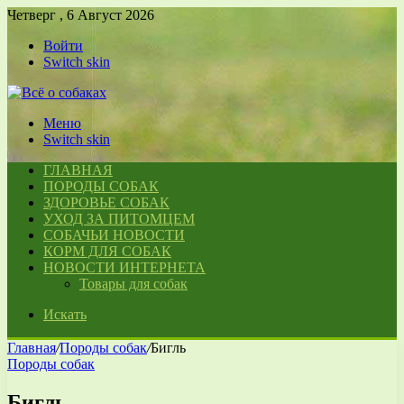
Четверг , 6 Август 2026
Войти
Switch skin
Меню
Switch skin
ГЛАВНАЯ
ПОРОДЫ СОБАК
ЗДОРОВЬЕ СОБАК
УХОД ЗА ПИТОМЦЕМ
СОБАЧЬИ НОВОСТИ
КОРМ ДЛЯ СОБАК
НОВОСТИ ИНТЕРНЕТА
Товары для собак
Искать
Главная
/
Породы собак
/
Бигль
Породы собак
Бигль