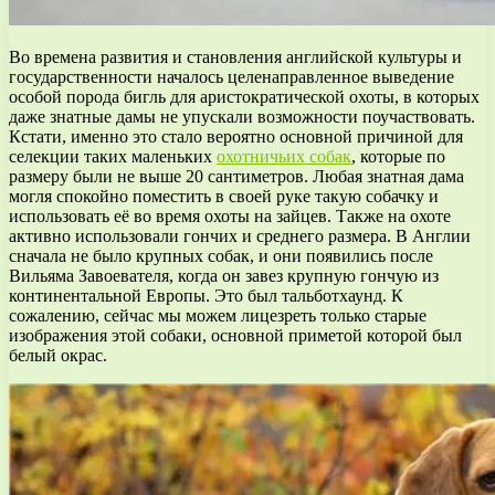
Во времена развития и становления английской культуры и
государственности началось целенаправленное выведение
особой порода бигль для аристократической охоты, в которых
даже знатные дамы не упускали возможности поучаствовать.
Кстати, именно это стало вероятно основной причиной для
селекции таких маленьких
охотничьих собак
, которые по
размеру были не выше 20 сантиметров. Любая знатная дама
могля спокойно поместить в своей руке такую собачку и
использовать её во время охоты на зайцев. Также на охоте
активно использовали гончих и среднего размера. В Англии
сначала не было крупных собак, и они появились после
Вильяма Завоевателя, когда он завез крупную гончую из
континентальной Европы. Это был тальботхаунд. К
сожалению, сейчас мы можем лицезреть только старые
изображения этой собаки, основной приметой которой был
белый окрас.