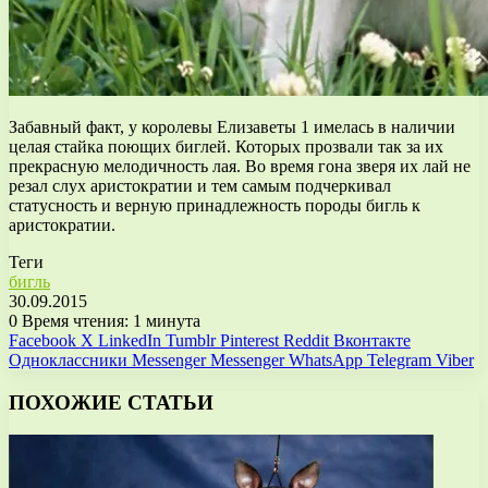
Забавный факт, у королевы Елизаветы 1 имелась в наличии
целая стайка поющих биглей. Которых прозвали так за их
прекрасную мелодичность лая. Во время гона зверя их лай не
резал слух аристократии и тем самым подчеркивал
статусность и верную принадлежность породы бигль к
аристократии.
Теги
бигль
30.09.2015
0
Время чтения: 1 минута
Facebook
X
LinkedIn
Tumblr
Pinterest
Reddit
Вконтакте
Одноклассники
Messenger
Messenger
WhatsApp
Telegram
Viber
ПОХОЖИЕ СТАТЬИ