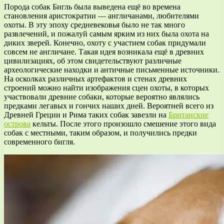
Порода собак Бигль была выведена ещё во времена
становления аристократии — англичанами, любителями
охоты. В эту эпоху средневековья было не так много
развлечений, и пожалуй самым ярким из них была охота на
диких зверей. Конечно, охоту с участием собак придумали
совсем не англичане. Такая идея возникала ещё в древних
цивилизациях, об этом свидетельствуют различные
археологические находки и античные письменные источники.
На осколках различных артефактов и стенах древних
строений можно найти изображения сцен охоты, в которых
участвовали древние собаки, которые вероятно являлись
предками легавых и гончих наших дней. Вероятней всего из
Древней Греции и Рима таких собак завезли на
Британские
острова
кельты. После этого произошло смешение этого вида
собак с местными, таким образом, и получились предки
современного бигля.