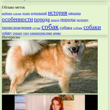
Облако меток
история
овчарка
идеальный
выбрать
делать
гончая
особенности
порода
породы
почему
породе
собак
собаки
происхождения
собака
собаке
случае
собаку
терьер
характеристики
щенка
уход
Интересно