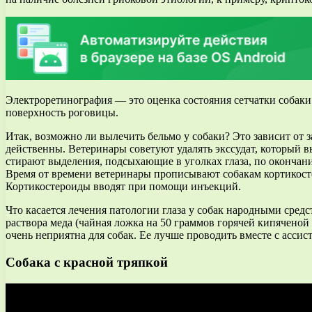
Электроретинография — это оценка состояния сетчатки собаки 
поверхность роговицы.
Итак, возможно ли вылечить бельмо у собаки? Это зависит от 
действенны. Ветеринары советуют удалять экссудат, который в
стирают выделения, подсыхающие в уголках глаза, по оконча
Время от времени ветеринары прописывают собакам кортикостер
Кортикостероиды вводят при помощи инъекций.
Что касается лечения патологии глаза у собак народными сре
раствора меда (чайная ложка на 50 граммов горячей кипяченой
очень неприятна для собак. Ее лучше проводить вместе с ассис
Собака с красной тряпкой