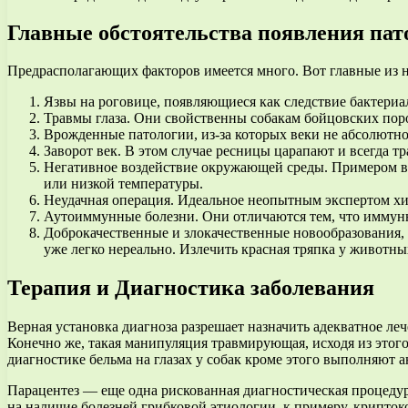
Главные обстоятельства появления пат
Предрасполагающих факторов имеется много. Вот главные из 
Язвы на роговице, появляющиеся как следствие бактериа
Травмы глаза. Они свойственны собакам бойцовских поро
Врожденные патологии, из-за которых веки не абсолютно
Заворот век. В этом случае ресницы царапают и всегда т
Негативное воздействие окружающей среды. Примером во
или низкой температуры.
Неудачная операция. Идеальное неопытным экспертом хир
Аутоиммунные болезни. Они отличаются тем, что иммунна
Доброкачественные и злокачественные новообразования, 
уже легко нереально. Излечить красная тряпка у животн
Терапия и Диагностика заболевания
Верная установка диагноза разрешает назначить адекватное леч
Конечно же, такая манипуляция травмирующая, исходя из этого 
диагностике бельма на глазах у собак кроме этого выполняют ан
Парацентез — еще одна рискованная диагностическая процедура,
на наличие болезней грибковой этиологии, к примеру, криптоко