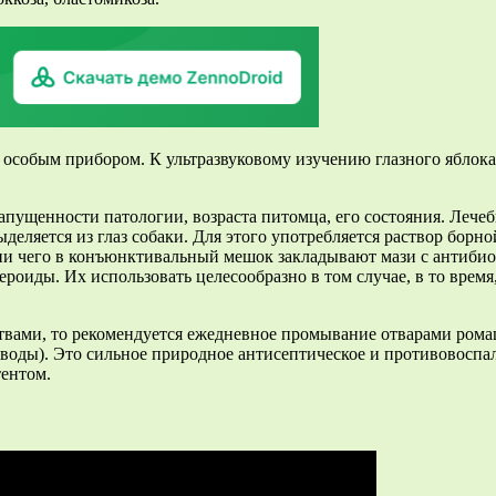
особым прибором. К ультразвуковому изучению глазного яблока 
запущенности патологии, возраста питомца, его состояния. Лече
ыделяется из глаз собаки. Для этого употребляется раствор борн
нии чего в конъюнктивальный мешок закладывают мази с антиби
оиды. Их использовать целесообразно в том случае, в то время,
дствами, то рекомендуется ежедневное промывание отварами ро
 воды). Это сильное природное антисептическое и противовоспа
тентом.