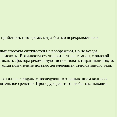
прибегают, в то время, когда бельмо перекрывает всю
бные способы сложностей не воображают, но не всегда
ой кислоты. В жидкости смачивают ватный тампон, с опаской
отиками. Доктора рекомендуют использовать тетрациклиновую.
 когда помутнение позвано дегенерацией стекловидного тела.
машки или календулы с последующим закапыванием водного
лительное средство. Процедура для того чтобы закапывания