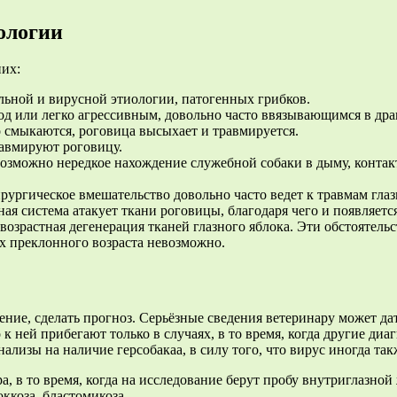
ологии
них:
льной и вирусной этиологии, патогенных грибков.
д или легко агрессивным, довольно часто ввязывающимся в дра
 смыкаются, роговица высыхает и травмируется.
равмируют роговицу.
зможно нередкое нахождение служебной собаки в дыму, контакт
ургическое вмешательство довольно часто ведет к травмам глаз
я система атакует ткани роговицы, благодаря чего и появляется
возрастная дегенерация тканей глазного яблока. Эти обстоятель
ых преклонного возраста невозможно.
ение, сделать прогноз. Серьёзные сведения ветеринару может да
к ней прибегают только в случаях, в то время, когда другие ди
ализы на наличие герсобакаа, в силу того, что вирус иногда так
 в то время, когда на исследование берут пробу внутриглазной 
ккоза, бластомикоза.