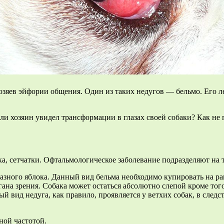
зяев эйфории общения. Один из таких недугов — бельмо. Его л
если хозяин увидел трансформации в глазах своей собаки? Как не
а, сетчатки. Офтальмологическое заболевание подразделяют на 
ного яблока. Данный вид бельма необходимо купировать на ранн
ргана зрения. Собака может остаться абсолютно слепой кроме тог
ый вид недуга, как правило, проявляется у ветхих собак, в след
ной частотой.