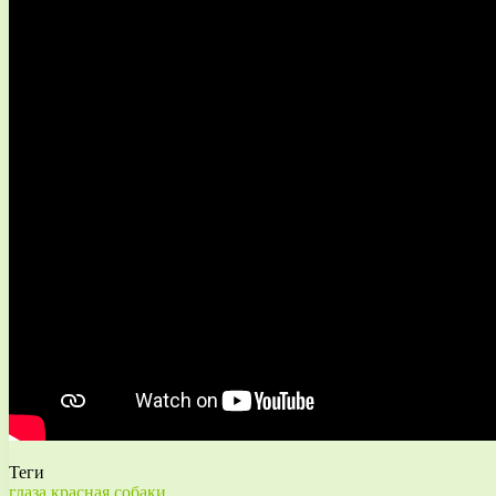
Теги
глаза
красная
собаки