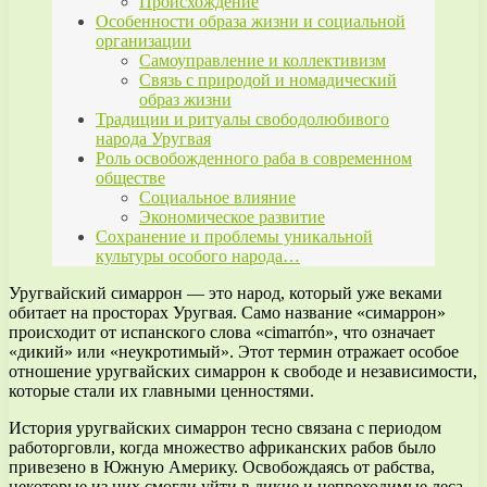
Происхождение
Особенности образа жизни и социальной
организации
Самоуправление и коллективизм
Связь с природой и номадический
образ жизни
Традиции и ритуалы свободолюбивого
народа Уругвая
Роль освобожденного раба в современном
обществе
Социальное влияние
Экономическое развитие
Сохранение и проблемы уникальной
культуры особого народа…
Уругвайский симаррон — это народ, который уже веками
обитает на просторах Уругвая. Само название «симаррон»
происходит от испанского слова «cimarrón», что означает
«дикий» или «неукротимый». Этот термин отражает особое
отношение уругвайских симаррон к свободе и независимости,
которые стали их главными ценностями.
История уругвайских симаррон тесно связана с периодом
работорговли, когда множество африканских рабов было
привезено в Южную Америку. Освобождаясь от рабства,
некоторые из них смогли уйти в дикие и непроходимые леса