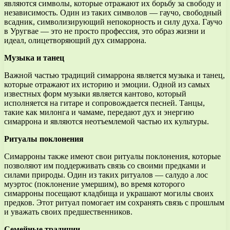
являются символы, которые отражают их борьбу за свободу и
независимость. Один из таких символов — гаучо, свободный
всадник, символизирующий непокорность и силу духа. Гаучо
в Уругвае — это не просто профессия, это образ жизни и
идеал, олицетворяющий дух симаррона.
Музыка и танец
Важной частью традиций симаррона является музыка и танец,
которые отражают их историю и эмоции. Одной из самых
известных форм музыки является кантово, который
исполняется на гитаре и сопровождается песней. Танцы,
такие как милонга и чамаме, передают дух и энергию
симаррона и являются неотъемлемой частью их культуры.
Ритуалы поклонения
Симарроны также имеют свои ритуалы поклонения, которые
позволяют им поддерживать связь со своими предками и
силами природы. Один из таких ритуалов — салудо а лос
муэртос (поклонение умершим), во время которого
симарроны посещают кладбища и украшают могилы своих
предков. Этот ритуал помогает им сохранять связь с прошлым
и уважать своих предшественников.
Семейные традиции