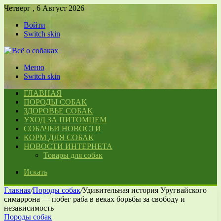
Четверг , 6 Август 2026
Войти
Switch skin
Меню
Switch skin
ГЛАВНАЯ
ПОРОДЫ СОБАК
ЗДОРОВЬЕ СОБАК
УХОД ЗА ПИТОМЦЕМ
СОБАЧЬИ НОВОСТИ
КОРМ ДЛЯ СОБАК
НОВОСТИ ИНТЕРНЕТА
Товары для собак
Искать
Главная
/
Породы собак
/
Удивительная история Уругвайского
симаррона — побег раба в веках борьбы за свободу и
независимость
Породы собак