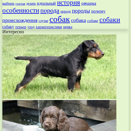
история
овчарка
идеальный
выбрать
делать
гончая
особенности
порода
породы
почему
породе
собак
собаки
происхождения
собака
собаке
случае
собаку
терьер
характеристики
щенка
уход
Интересно