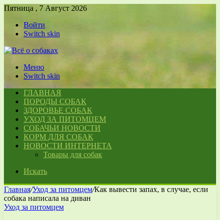
Пятница , 7 Август 2026
Войти
Switch skin
Меню
Switch skin
ГЛАВНАЯ
ПОРОДЫ СОБАК
ЗДОРОВЬЕ СОБАК
УХОД ЗА ПИТОМЦЕМ
СОБАЧЬИ НОВОСТИ
КОРМ ДЛЯ СОБАК
НОВОСТИ ИНТЕРНЕТА
Товары для собак
Искать
Главная
/
Уход за питомцем
/
Как вывести запах, в случае, если
собака написала на диван
Уход за питомцем