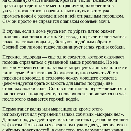
на сломанную часть дивана, кровати, тахты. Возможно и
просто протереть такое место тряпочкой, намоченной в
уксусе, после этого разрешить высохнуть и затем уже
промыть водой с разведенным в ней стиральным порошком.
Сам он просто не справится с запахом собачьей мочи.
В случае, если в доме укуса нет, то убрать пятно окажет
помощь лимонная кислота. Ее разводят в расчете одна чайная
ложка на стакан воды и действуют подобным образом.
Свежий сок лимона также ликвидирует запах урины собаки.
Перекись водорода — еще одно средство, которое оказывает
помощь справляться с указанной выше проблемой. Но на
мягкой мебели его использовать запрещено, лишь на плитке и
линолеуме. В пластиковой емкости нужно смешать 20 мл
перекиси водорода и столовую ложку моющего средства
(рекомендуется брать жидкость для мытья посуды), две
столовых ложки соды. Состав шепетильно перемешивается и
наносится на подпорченную поверхность, оставляется на час,
после этого смывается горячей водой.
Перманганат калия или марганцовки кроме этого
используется для устранения запаха собачьих «мокрых дел».
Данный продукт действует как окислитель с дезодорирующим
эффектом. Пользоваться средством нужно для удаления пятен
с чёрных поверхностей, в силу того, что перманганат калия