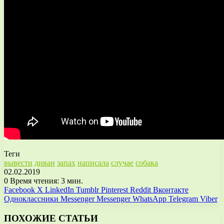
Теги
вывести
диван
запах
написала
случае
собака
02.02.2019
0
Время чтения: 3 мин.
Facebook
X
LinkedIn
Tumblr
Pinterest
Reddit
Вконтакте
Одноклассники
Messenger
Messenger
WhatsApp
Telegram
Viber
ПОХОЖИЕ СТАТЬИ