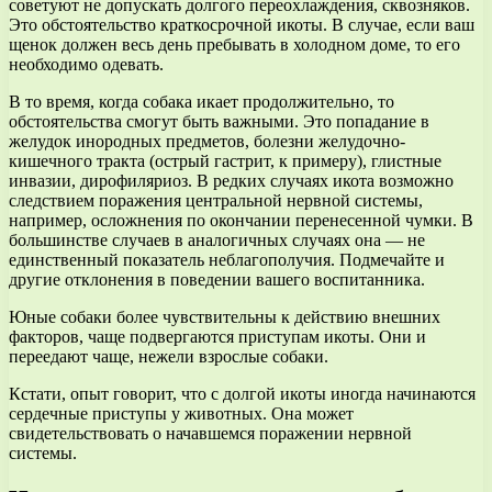
советуют не допускать долгого переохлаждения, сквозняков.
Это обстоятельство краткосрочной икоты. В случае, если ваш
щенок должен весь день пребывать в холодном доме, то его
необходимо одевать.
В то время, когда собака икает продолжительно, то
обстоятельства смогут быть важными. Это попадание в
желудок инородных предметов, болезни желудочно-
кишечного тракта (острый гастрит, к примеру), глистные
инвазии, дирофиляриоз. В редких случаях икота возможно
следствием поражения центральной нервной системы,
например, осложнения по окончании перенесенной чумки. В
большинстве случаев в аналогичных случаях она — не
единственный показатель неблагополучия. Подмечайте и
другие отклонения в поведении вашего воспитанника.
Юные собаки более чувствительны к действию внешних
факторов, чаще подвергаются приступам икоты. Они и
переедают чаще, нежели взрослые собаки.
Кстати, опыт говорит, что с долгой икоты иногда начинаются
сердечные приступы у животных. Она может
свидетельствовать о начавшемся поражении нервной
системы.