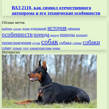
ВАЗ 2110, как символ отечественного
автопрома и его технические особенности
Облако меток
история
овчарка
идеальный
выбрать
делать
гончая
особенности
порода
породы
почему
породе
собак
собаки
происхождения
собака
собаке
случае
собаку
терьер
характеристики
щенка
уход
Интересно