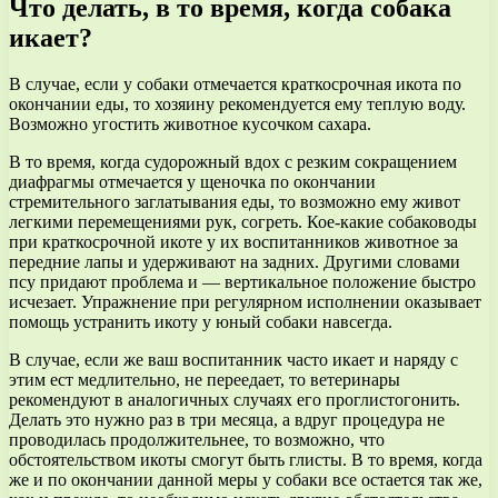
Что делать, в то время, когда собака
икает?
В случае, если у собаки отмечается краткосрочная икота по
окончании еды, то хозяину рекомендуется ему теплую воду.
Возможно угостить животное кусочком сахара.
В то время, когда судорожный вдох с резким сокращением
диафрагмы отмечается у щеночка по окончании
стремительного заглатывания еды, то возможно ему живот
легкими перемещениями рук, согреть. Кое-какие собаководы
при краткосрочной икоте у их воспитанников животное за
передние лапы и удерживают на задних. Другими словами
псу придают проблема и — вертикальное положение быстро
исчезает. Упражнение при регулярном исполнении оказывает
помощь устранить икоту у юный собаки навсегда.
В случае, если же ваш воспитанник часто икает и наряду с
этим ест медлительно, не переедает, то ветеринары
рекомендуют в аналогичных случаях его проглистогонить.
Делать это нужно раз в три месяца, а вдруг процедура не
проводилась продолжительнее, то возможно, что
обстоятельством икоты смогут быть глисты. В то время, когда
же и по окончании данной меры у собаки все остается так же,