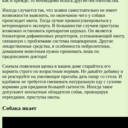
как и прежде, то необходимо искать другие обстоятельства.
Иногда случается так, что хозяин самостоятельно не имеет
возможности выяснить, по окончании чего у собаки
происходит икота. Тогда лучше проконсультироваться у
ветеринарного эксперта. В большинстве случаев приступы
возможно остановить препаратом церукал. Он является
блокатором дофаминовых рецепторов, успокаивающий икоту,
связанную с проблемами системы пищеварения. Другие
лекарственные средства, в особенности нейролептики,
домашним животным нужно принимать лишь по
предписанию доктора!
Сначала появления щенка в вашем доме старайтесь его
кормить строго по возрастным нормам. Не давайте добавку и
не реагируйте на умоляющие просьбы дать пищу со стола. И
вдобавок не требуется смешивать натуральную еду с сухими
кормами для придания большей сытности. Иногда такое
допускают неопытные обладатели собак, провоцируя
переедание, приступы икоты.
Собака икает