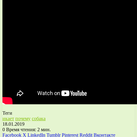
Теги
икает
почему
собака
18.01.2019
0
Время чтения: 2 мин.
Facebook
X
LinkedIn
Tumblr
Pinterest
Reddit
Вконтакте