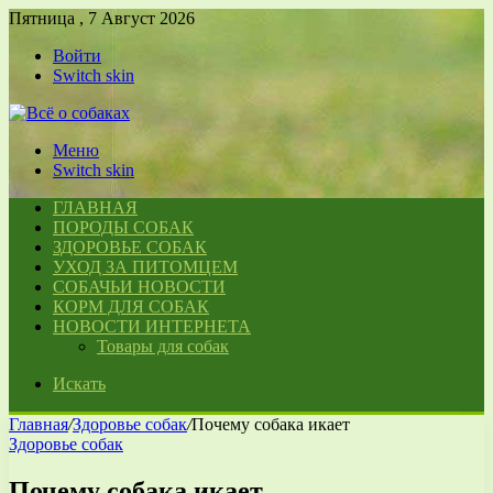
Пятница , 7 Август 2026
Войти
Switch skin
Меню
Switch skin
ГЛАВНАЯ
ПОРОДЫ СОБАК
ЗДОРОВЬЕ СОБАК
УХОД ЗА ПИТОМЦЕМ
СОБАЧЬИ НОВОСТИ
КОРМ ДЛЯ СОБАК
НОВОСТИ ИНТЕРНЕТА
Товары для собак
Искать
Главная
/
Здоровье собак
/
Почему собака икает
Здоровье собак
Почему собака икает