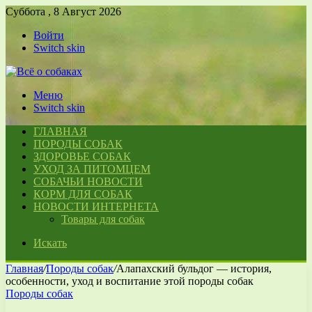
Суббота , 8 Август 2026
Войти
Switch skin
Меню
Switch skin
ГЛАВНАЯ
ПОРОДЫ СОБАК
ЗДОРОВЬЕ СОБАК
УХОД ЗА ПИТОМЦЕМ
СОБАЧЬИ НОВОСТИ
КОРМ ДЛЯ СОБАК
НОВОСТИ ИНТЕРНЕТА
Товары для собак
Искать
Главная
/
Породы собак
/
Алапахский бульдог — история,
особенности, уход и воспитание этой породы собак
Породы собак