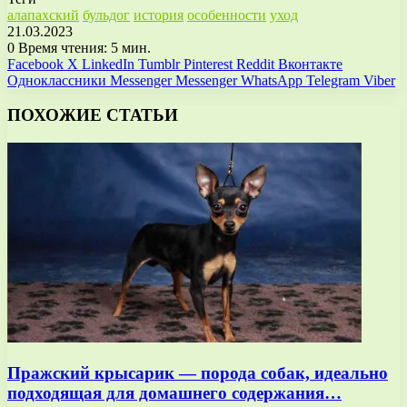
алапахский
бульдог
история
особенности
уход
21.03.2023
0
Время чтения: 5 мин.
Facebook
X
LinkedIn
Tumblr
Pinterest
Reddit
Вконтакте
Одноклассники
Messenger
Messenger
WhatsApp
Telegram
Viber
ПОХОЖИЕ СТАТЬИ
Пражский крысарик — порода собак, идеально
подходящая для домашнего содержания…