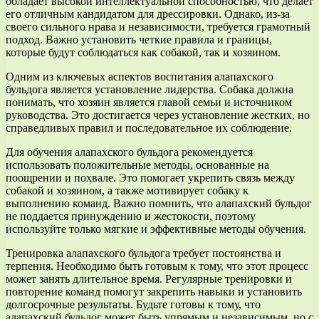
обладает высокой интеллектуальной способностью, что делает
его отличным кандидатом для дрессировки. Однако, из-за
своего сильного нрава и независимости, требуется грамотный
подход. Важно установить четкие правила и границы,
которые будут соблюдаться как собакой, так и хозяином.
Одним из ключевых аспектов воспитания алапахского
бульдога является установление лидерства. Собака должна
понимать, что хозяин является главой семьи и источником
руководства. Это достигается через установление жестких, но
справедливых правил и последовательное их соблюдение.
Для обучения алапахского бульдога рекомендуется
использовать положительные методы, основанные на
поощрении и похвале. Это помогает укрепить связь между
собакой и хозяином, а также мотивирует собаку к
выполнению команд. Важно помнить, что алапахский бульдог
не поддается принуждению и жестокости, поэтому
используйте только мягкие и эффективные методы обучения.
Тренировка алапахского бульдога требует постоянства и
терпения. Необходимо быть готовым к тому, что этот процесс
может занять длительное время. Регулярные тренировки и
повторение команд помогут закрепить навыки и установить
долгосрочные результаты. Будьте готовы к тому, что
алапахский бульдог может быть упрямым и независимым, но с