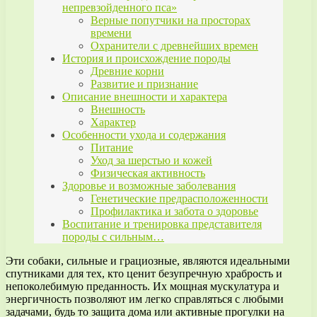
непревзойденного пса»
Верные попутчики на просторах
времени
Охранители с древнейших времен
История и происхождение породы
Древние корни
Развитие и признание
Описание внешности и характера
Внешность
Характер
Особенности ухода и содержания
Питание
Уход за шерстью и кожей
Физическая активность
Здоровье и возможные заболевания
Генетические предрасположенности
Профилактика и забота о здоровье
Воспитание и тренировка представителя
породы с сильным…
Эти собаки, сильные и грациозные, являются идеальными
спутниками для тех, кто ценит безупречную храбрость и
непоколебимую преданность. Их мощная мускулатура и
энергичность позволяют им легко справляться с любыми
задачами, будь то защита дома или активные прогулки на