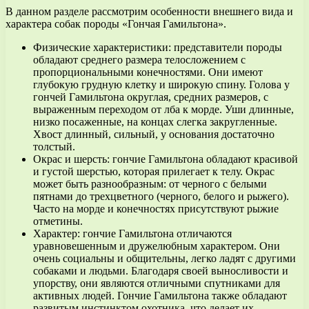
В данном разделе рассмотрим особенности внешнего вида и
характера собак породы «Гончая Гамильтона».
Физические характеристики: представители породы
обладают среднего размера телосложением с
пропорциональными конечностями. Они имеют
глубокую грудную клетку и широкую спину. Голова у
гончей Гамильтона округлая, средних размеров, с
выраженным переходом от лба к морде. Уши длинные,
низко посаженные, на концах слегка закругленные.
Хвост длинный, сильный, у основания достаточно
толстый.
Окрас и шерсть: гончие Гамильтона обладают красивой
и густой шерстью, которая прилегает к телу. Окрас
может быть разнообразным: от черного с белыми
пятнами до трехцветного (черного, белого и рыжего).
Часто на морде и конечностях присутствуют рыжие
отметины.
Характер: гончие Гамильтона отличаются
уравновешенным и дружелюбным характером. Они
очень социальны и общительны, легко ладят с другими
собаками и людьми. Благодаря своей выносливости и
упорству, они являются отличными спутниками для
активных людей. Гончие Гамильтона также обладают
развитым инстинктом охотника, что делает их