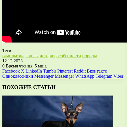
Теги
гамильтона
гончая
история
особенности
породы
12.12.2023
0
Время чтения: 5 мин.
Facebook
X
LinkedIn
Tumblr
Pinterest
Reddit
Вконтакте
Одноклассники
Messenger
Messenger
WhatsApp
Telegram
Viber
ПОХОЖИЕ СТАТЬИ