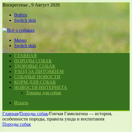
Воскресенье , 9 Август 2026
Войти
Switch skin
Меню
Switch skin
ГЛАВНАЯ
ПОРОДЫ СОБАК
ЗДОРОВЬЕ СОБАК
УХОД ЗА ПИТОМЦЕМ
СОБАЧЬИ НОВОСТИ
КОРМ ДЛЯ СОБАК
НОВОСТИ ИНТЕРНЕТА
Товары для собак
Искать
Главная
/
Породы собак
/
Гончая Гамильтона — история,
особенности породы, правила ухода и воспитания
Породы собак