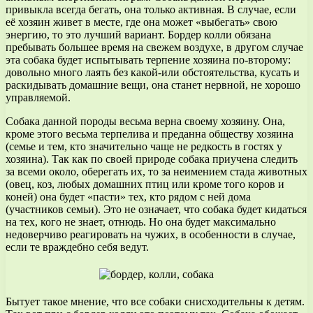
привыкла всегда бегать, она только активная. В случае, если
её хозяин живет в месте, где она может «выбегать» свою
энергию, то это лучший вариант. Бордер колли обязана
пребывать большее время на свежем воздухе, в другом случае
эта собака будет испытывать терпение хозяина по-второму:
довольно много лаять без какой-или обстоятельства, кусать и
раскидывать домашние вещи, она станет нервной, не хорошо
управляемой.
Собака данной породы весьма верна своему хозяину. Она,
кроме этого весьма терпелива и преданна обществу хозяина
(семье и тем, кто значительно чаще не редкость в гостях у
хозяина). Так как по своей природе собака приучена следить
за всеми около, оберегать их, то за неимением стада животных
(овец, коз, любых домашних птиц или кроме того коров и
коней) она будет «пасти» тех, кто рядом с ней дома
(участников семьи). Это не означает, что собака будет кидаться
на тех, кого не знает, отнюдь. Но она будет максимально
недоверчиво реагировать на чужих, в особенности в случае,
если те враждебно себя ведут.
Бытует такое мнение, что все собаки снисходительны к детям.