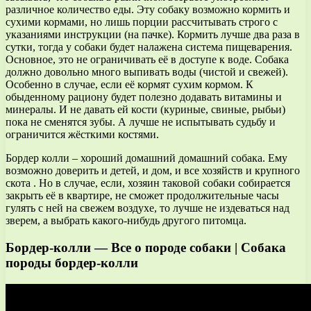
различное количество еды. Эту собаку возможно кормить и
сухими кормами, но лишь порции рассчитывать строго с
указаниями инструкции (на пачке). Кормить лучше два раза в
сутки, тогда у собаки будет налажена система пищеварения.
Основное, это не ограничивать её в доступе к воде. Собака
должно довольно много выпивать воды (чистой и свежей).
Особенно в случае, если её кормят сухим кормом. К
обыденному рациону будет полезно додавать витамины и
минералы. И не давать ей кости (куриные, свиные, рыбьи)
пока не сменятся зубы. А лучше не испытывать судьбу и
ограничится жёсткими костями.
Бордер колли – хороший домашний домашний собака. Ему
возможно доверить и детей, и дом, и все хозяйств и крупного
скота . Но в случае, если, хозяин таковой собаки собирается
закрыть её в квартире, не сможет продолжительные часы
гулять с ней на свежем воздухе, то лучше не издеваться над
зверем, а выбрать какого-нибудь другого питомца.
Бордер-колли — Все о породе собаки | Собака
породы бордер-колли