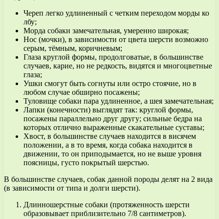
Череп легко удлиненный с четким переходом морды ко
лбу;
Морда собаки замечательная, умеренно широкая;
Нос (мочки), в зависимости от цвета шерсти возможно
серым, тёмным, коричневым;
Глаза круглой формы, продолговатые, в большинстве
случаев, карие, но не редкость, видятся и многоцветные
глаза;
Ушки смогут быть согнуты или остро стоячие, но в
любом случае обширно посажены;
Туловище собаки пара удлиненное, а шея замечательная;
Лапки (конечности) выглядят так: круглой формы,
посажены параллельно друг другу; сильные бедра на
которых отлично выраженные скакательные суставы;
Хвост, в большинстве случаев находится в висячем
положении, а в то время, когда собака находится в
движении, то он приподымается, но не выше уровня
поясницы, густо покрытый шерстью.
В большинстве случаев, собак данной породы делят на 2 вида
(в зависимости от типа и долги шерсти).
Длинношерстные собаки (протяженность шерсти
образовывает приблизительно 7/8 сантиметров).