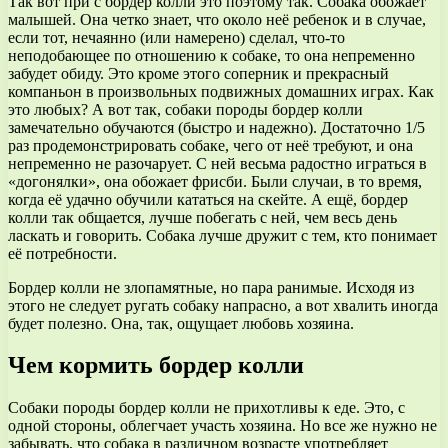
Так вот при с бордер колли это поэтому так. Собака обожает
малышей. Она четко знает, что около неё ребенок и в случае,
если тот, нечаянно (или намерено) сделал, что-то
неподобающее по отношению к собаке, то она непременно
забудет обиду. Это кроме этого соперник и прекрасный
компаньон в произвольных подвижных домашних играх. Как
это любых? А вот так, собаки породы бордер колли
замечательно обучаются (быстро и надежно). Достаточно 1/5
раз продемонстрировать собаке, чего от неё требуют, и она
непременно не разочарует. С ней весьма радостно играться в
«догонялки», она обожает фрисби. Были случаи, в то время,
когда её удачно обучили кататься на скейте. А ещё, бордер
колли так общается, лучше побегать с ней, чем весь день
ласкать и говорить. Собака лучше дружит с тем, кто понимает
её потребности.
Бордер колли не злопамятные, но пара ранимые. Исходя из
этого не следует ругать собаку напрасно, а вот хвалить иногда
будет полезно. Она, так, ощущает любовь хозяина.
Чем кормить бордер колли
Собаки породы бордер колли не прихотливы к еде. Это, с
одной стороны, облегчает участь хозяина. Но все же нужно не
забывать, что собака в различном возрасте употребляет