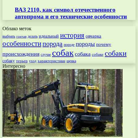
ВАЗ 2110, как символ отечественного
автопрома и его технические особенности
Облако меток
история
овчарка
идеальный
выбрать
делать
гончая
особенности
порода
породы
почему
породе
собак
собаки
происхождения
собака
собаке
случае
собаку
терьер
характеристики
щенка
уход
Интересно