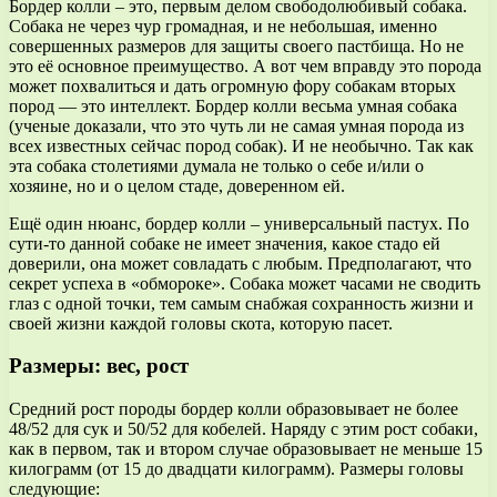
Бордер колли – это, первым делом свободолюбивый собака.
Собака не через чур громадная, и не небольшая, именно
совершенных размеров для защиты своего пастбища. Но не
это её основное преимущество. А вот чем вправду это порода
может похвалиться и дать огромную фору собакам вторых
пород — это интеллект. Бордер колли весьма умная собака
(ученые доказали, что это чуть ли не самая умная порода из
всех известных сейчас пород собак). И не необычно. Так как
эта собака столетиями думала не только о себе и/или о
хозяине, но и о целом стаде, доверенном ей.
Ещё один нюанс, бордер колли – универсальный пастух. По
сути-то данной собаке не имеет значения, какое стадо ей
доверили, она может совладать с любым. Предполагают, что
секрет успеха в «обмороке». Собака может часами не сводить
глаз с одной точки, тем самым снабжая сохранность жизни и
своей жизни каждой головы скота, которую пасет.
Размеры: вес, рост
Средний рост породы бордер колли образовывает не более
48/52 для сук и 50/52 для кобелей. Наряду с этим рост собаки,
как в первом, так и втором случае образовывает не меньше 15
килограмм (от 15 до двадцати килограмм). Размеры головы
следующие: