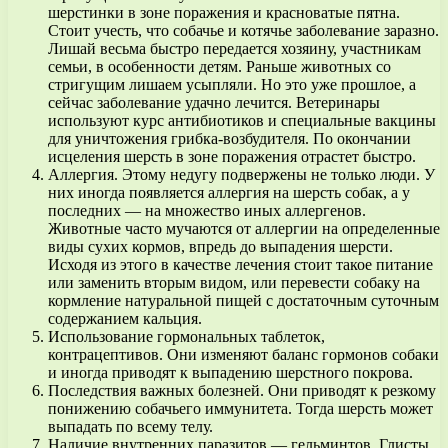
шерстинки в зоне поражения и красноватые пятна.
Стоит учесть, что собачье и котячье заболевание заразно.
Лишай весьма быстро передается хозяину, участникам
семьи, в особенности детям. Раньше животных со
стригущим лишаем усыпляли. Но это уже прошлое, а
сейчас заболевание удачно лечится. Ветеринары
используют курс антибиотиков и специальные вакцины
для уничтожения грибка-возбудителя. По окончании
исцеления шерсть в зоне поражения отрастет быстро.
Аллергия. Этому недугу подвержены не только люди. У
них иногда появляется аллергия на шерсть собак, а у
последних — на множество иных аллергенов.
Животные часто мучаются от аллергии на определенные
виды сухих кормов, впредь до выпадения шерсти.
Исходя из этого в качестве лечения стоит такое питание
или заменить вторым видом, или перевести собаку на
кормление натуральной пищей с достаточным суточным
содержанием кальция.
Использование гормональных таблеток,
контрацептивов. Они изменяют баланс гормонов собаки
и иногда приводят к выпадению шерстного покрова.
Последствия важных болезней. Они приводят к резкому
понижению собачьего иммунитета. Тогда шерсть может
выпадать по всему телу.
Наличие внутренних паразитов — гельминтов. Глисты