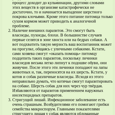
процесс доходит до кульминации, другими словами
этих веществ в организме катастрофически не
достаточно, то и начинается выпадение шерстного
покрова клочьями. Кроме этого питание питомца только
сухим кормом может приводить к аналогичной
проблеме.
Наличие внешних паразитов. Это смогут быть
власоеды, пухоеды, блохи. В большинстве случаев
первые селятся в зоне хвоста или на бедрах собаки. А
вот подхватить такую мерзость ваш воспитанник может
на прогулке, общаясь с уличными собакими. Кстати,
сами хозяева смогут «оказать помощь» питомцу
подцепить таких паразитов, поскольку личинки
власоедов весьма легко липнут к подошве обуви, они
живучие. После этого эти личинки попадают на лапы
животных и, так, переносятся на их шерсть. Кстати, у
котов и собак различные власоеды. Исходя из этого
неправильно думать, что котячьи смогут паразитировать
на собаке. Шерсть собак для них через чур твёрдая.
Избавляются от паразитов применением наружных
инсектицидных препаратов.
Стригущий лишай. Инфекционное заболевание есть
очень страшным. Возбудителями его помогают грибки
семейства микроспорум. Главными показателями
стригущего лишая у собак являются обломанные