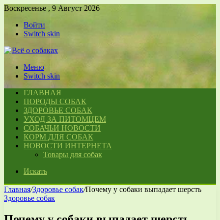
Воскресенье , 9 Август 2026
Войти
Switch skin
Меню
Switch skin
ГЛАВНАЯ
ПОРОДЫ СОБАК
ЗДОРОВЬЕ СОБАК
УХОД ЗА ПИТОМЦЕМ
СОБАЧЬИ НОВОСТИ
КОРМ ДЛЯ СОБАК
НОВОСТИ ИНТЕРНЕТА
Товары для собак
Искать
Главная
/
Здоровье собак
/
Почему у собаки выпадает шерсть
Здоровье собак
Почему у собаки выпадает шерсть