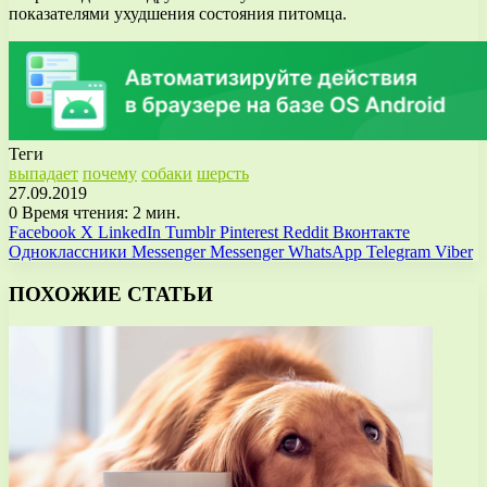
показателями ухудшения состояния питомца.
Теги
выпадает
почему
собаки
шерсть
27.09.2019
0
Время чтения: 2 мин.
Facebook
X
LinkedIn
Tumblr
Pinterest
Reddit
Вконтакте
Одноклассники
Messenger
Messenger
WhatsApp
Telegram
Viber
ПОХОЖИЕ СТАТЬИ