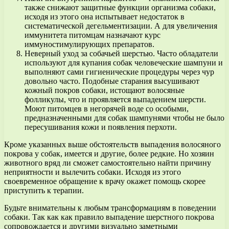
также снижают защитные функции организма собаки,
исходя из этого она испытывает недостаток в
систематической дегельментизации. А для увеличения
иммунитета питомцам назначают курс
иммуностимулирующих препаратов.
Неверный уход за собачьей шерстью. Часто обладатели
используют для купания собак человеческие шампуни и
выполняют сами гигиенические процедуры через чур
довольно часто. Подобные старания высушивают
кожный покров собаки, истощают волосяные
фолликулы, что и проявляется выпадением шерсти.
Моют питомцев в негорячей воде со особыми,
предназначенными для собак шампунями чтобы не было
пересушивания кожи и появления перхоти.
Кроме указанных выше обстоятельств выпадения волосяного
покрова у собак, имеется и другие, более редкие. Но хозяин
животного вряд ли сможет самостоятельно найти причину
неприятности и вылечить собаки. Исходя из этого
своевременное обращение к врачу окажет помощь скорее
приступить к терапии.
Будьте внимательны к любым трансформациям в поведении
собаки. Так как как правило выпадение шерстного покрова
сопровождается и другими визуально заметными